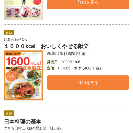
詳細を見る
書籍
組み合わせOK
１６００kcal おいしくやせる献立
新星出版社編集部 編
発売日
2009/11/06
定価
1,540円（本体1,400円+税）
詳細を見る
書籍
日本料理の基本
つきぢ田村三代目の隠し技「味と心」