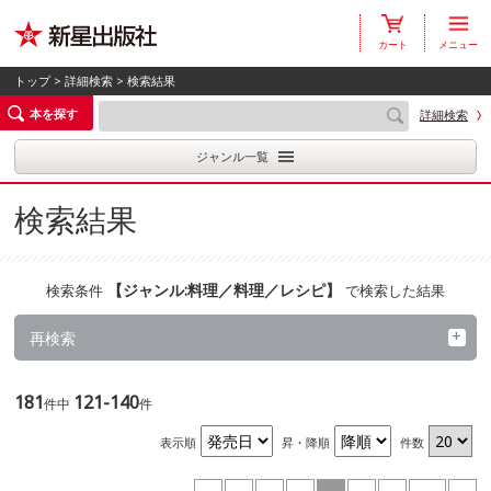
カート
メニュー
トップ
>
詳細検索
> 検索結果
本を探す
詳細検索
ジャンル一覧
検索結果
【
ジャンル:料理／料理／レシピ
】
検索条件
で検索した結果
再検索
181
121-140
件中
件
表示順
昇・降順
件数