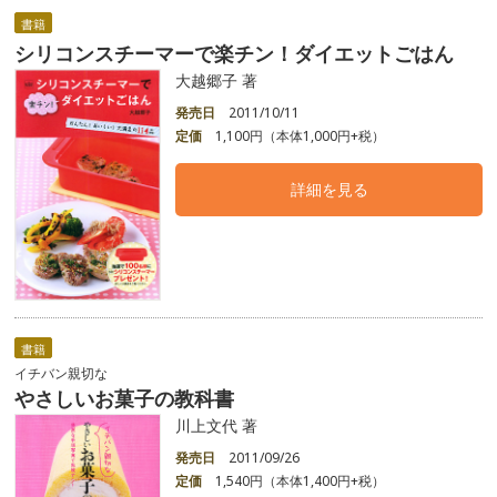
書籍
シリコンスチーマーで楽チン！ダイエットごはん
大越郷子 著
発売日
2011/10/11
定価
1,100円（本体1,000円+税）
詳細を見る
書籍
イチバン親切な
やさしいお菓子の教科書
川上文代 著
発売日
2011/09/26
定価
1,540円（本体1,400円+税）