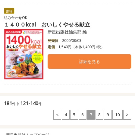
書籍
組み合わせOK
１４００kcal おいしくやせる献立
新星出版社編集部 編
発売日
2009/08/03
定価
1,540円（本体1,400円+税）
詳細を見る
181
121-140
件中
件
<
4
5
6
7
8
9
10
>
新星出版社トップページ