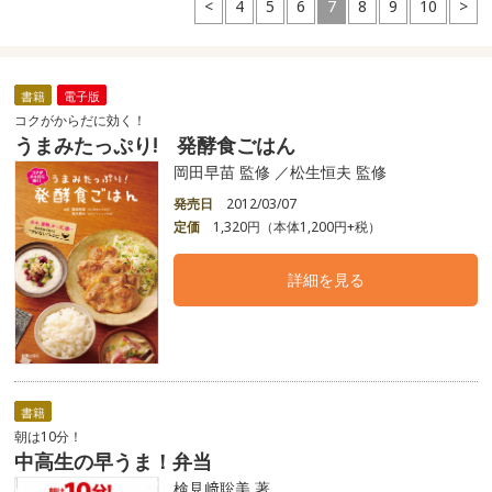
<
4
5
6
7
8
9
10
>
書籍
電子版
コクがからだに効く！
うまみたっぷり! 発酵食ごはん
岡田早苗 監修 ／松生恒夫 監修
発売日
2012/03/07
定価
1,320円（本体1,200円+税）
詳細を見る
書籍
朝は10分！
中高生の早うま！弁当
検見﨑聡美 著