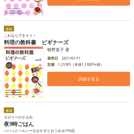
書籍
これならできそう！
料理の教科書 ビギナーズ
牧野直子 著
発売日
2011/01/11
定価
1,210円（本体1,100円+税）
詳細を見る
書籍
カロリーひかえめ
夜9時ごはん
パパっとヘルシーなおかずとおつまみ155品