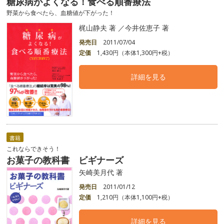
糖尿病がよくなる！食べる順番療法
野菜から食べたら、血糖値が下がった！
梶山静夫 著 ／今井佐恵子 著
発売日
2011/07/04
定価
1,430円（本体1,300円+税）
詳細を見る
書籍
これならできそう！
お菓子の教科書 ビギナーズ
矢崎美月代 著
発売日
2011/01/12
定価
1,210円（本体1,100円+税）
詳細を見る