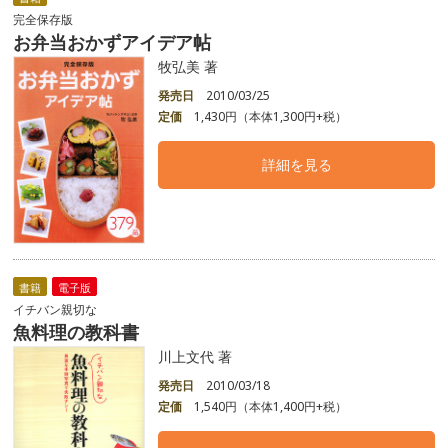
完全保存版
お弁当おかずアイデア帖
牧弘美 著
発売日
2010/03/25
定価
1,430円（本体1,300円+税）
詳細を見る
書籍
電子版
イチバン親切な
魚料理の教科書
川上文代 著
発売日
2010/03/18
定価
1,540円（本体1,400円+税）