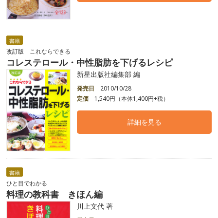
書籍
改訂版 これならできる
コレステロール・中性脂肪を下げるレシピ
新星出版社編集部 編
発売日
2010/10/28
定価
1,540円（本体1,400円+税）
詳細を見る
書籍
ひと目でわかる
料理の教科書 きほん編
川上文代 著