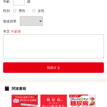
年齢
歳
性別
男性
女性
都道府県
本文
※必須
投稿する
関連書籍