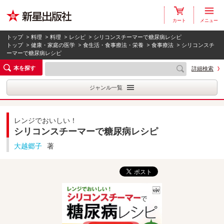
カート
メニュー
トップ
>
料理
>
料理
>
レシピ
> シリコンスチーマーで糖尿病レシピ
トップ
>
健康・家庭の医学
>
食生活・食事療法・栄養
>
食事療法
> シリコンスチ
ーマーで糖尿病レシピ
本を探す
詳細検索
ジャンル一覧
レンジでおいしい！
シリコンスチーマーで糖尿病レシピ
大越郷子
著