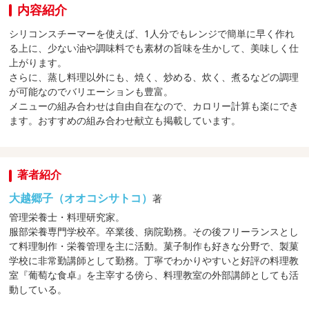
内容紹介
シリコンスチーマーを使えば、1人分でもレンジで簡単に早く作れ
る上に、少ない油や調味料でも素材の旨味を生かして、美味しく仕
上がります。
さらに、蒸し料理以外にも、焼く、炒める、炊く、煮るなどの調理
が可能なのでバリエーションも豊富。
メニューの組み合わせは自由自在なので、カロリー計算も楽にでき
ます。おすすめの組み合わせ献立も掲載しています。
著者紹介
大越郷子（オオコシサトコ）
著
管理栄養士・料理研究家。
服部栄養専門学校卒。卒業後、病院勤務。その後フリーランスとし
て料理制作・栄養管理を主に活動。菓子制作も好きな分野で、製菓
学校に非常勤講師として勤務。丁寧でわかりやすいと好評の料理教
室『葡萄な食卓』を主宰する傍ら、料理教室の外部講師としても活
動している。