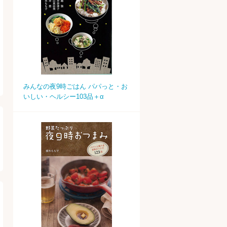
みんなの夜9時ごはん パパっと・お
いしい・ヘルシー103品＋α