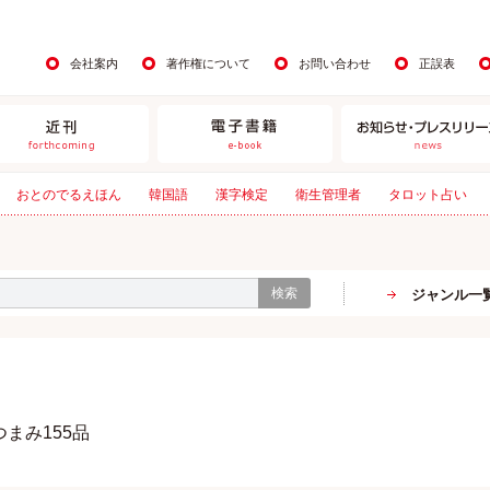
会社案内
著作権について
お問い合わせ
正誤表
おとのでるえほん
韓国語
漢字検定
衛生管理者
タロット占い
検索
ジャンル一
まみ155品