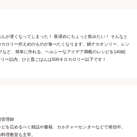
んが遅くなってしまった！ 夜遅めにちょっと飲みたい！ そんなと
つカロリー控えめのものが食べたくなります。鍋ナカオンリー、レン
フなど、簡単に作れる、ヘルシーなアイデア満載のレシピを140紹
ロリー以内、ひと皿ごはんは500キロカロリー以下です！
膳管理師
シピを広めるべく雑誌や書籍、カルチャーセンターなどで発信中。
の料理教室も主宰。