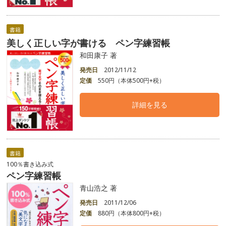
書籍
美しく正しい字が書ける ペン字練習帳
和田康子 著
発売日
2012/11/12
定価
550円（本体500円+税）
詳細を見る
書籍
100％書き込み式
ペン字練習帳
青山浩之 著
発売日
2011/12/06
定価
880円（本体800円+税）