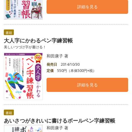
詳細を見る
書籍
大人字にかわるペン字練習帳
美しいつづけ字が書ける！
和田康子 著
発売日
2014/10/30
定価
550円（本体500円+税）
詳細を見る
書籍
あいさつがきれいに書けるボールペン字練習帳
和田康子 著