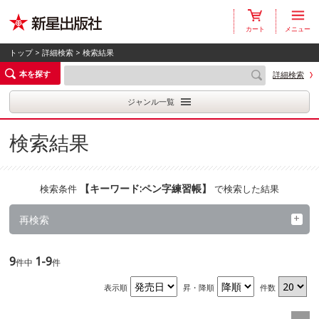
カート
メニュー
トップ
>
詳細検索
> 検索結果
本を探す
詳細検索
ジャンル一覧
検索結果
【
キーワード:ペン字練習帳
】
検索条件
で検索した結果
再検索
9
1-9
件中
件
表示順
昇・降順
件数