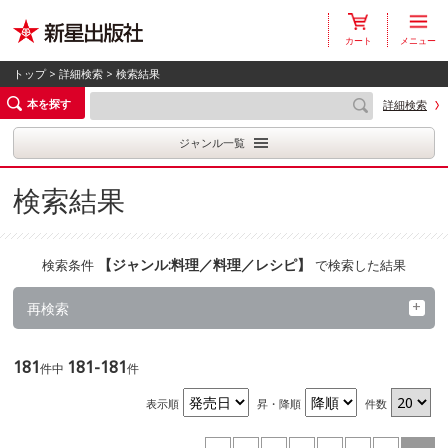
カート
メニュー
トップ
>
詳細検索
> 検索結果
本を探す
詳細検索
ジャンル一覧
検索結果
【
ジャンル:料理／料理／レシピ
】
検索条件
で検索した結果
再検索
181
181-181
件中
件
表示順
昇・降順
件数