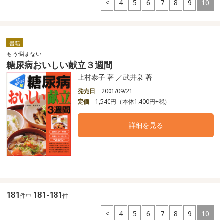
<
4
5
6
7
8
9
10
書籍
もう悩まない
糖尿病おいしい献立３週間
上村泰子 著 ／武井泉 著
発売日
2001/09/21
定価
1,540円（本体1,400円+税）
詳細を見る
181
181-181
件中
件
<
4
5
6
7
8
9
10