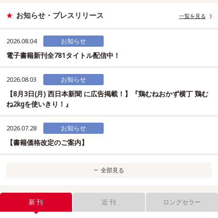
漢字検定
衛生管理者
タロット占い
西洋美術
めちゃカワ
お知らせ・プレスリリース
一覧を見る
2026.08.04
お知らせ
電子書籍新刊全781タイトル配信中！
2026.08.03
お知らせ
【8月3日(月) 西日本新聞 に広告掲載！】『鶏むねおかず横丁 鶏む
ね2kgを使いきり！』
2026.07.28
お知らせ
【書籍価格改定のご案内】
全部見る
新 刊
近 刊
ロングセラー