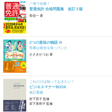
一発で合格！
普通免許 合格問題集 改訂３版
長信一 著
2つの意味の物語 Ⅲ
先輩は彼女を狙っていた
ささきかつお 著
これだけは知っておきたい！
ビジネスマナーBOOK
改訂新版
岩下宣子 監修
岩下美和子 監修