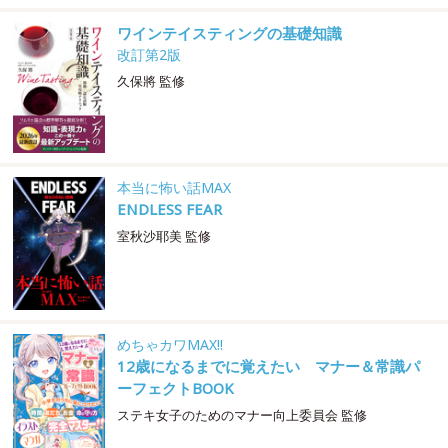
ワインテイスティングの基礎知識
改訂第2版
久保將 監修
本当に怖い話MAX
ENDLESS FEAR
室秋沙耶美 監修
めちゃカワMAX!!
12歳になるまでに覚えたい マナー＆常識パ
ーフェクトBOOK
ステキ女子のためのマナー向上委員会 監修