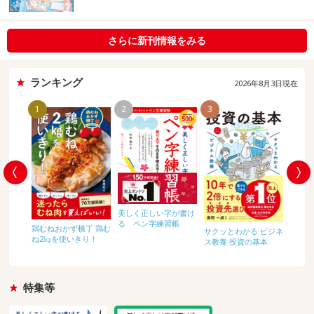
さらに新刊情報をみる
ランキング
2026年8月3日現在
1
2
3
4
美しく正しい字が書け
しっか
る ペン字練習帳
鶏むねおかず横丁 鶏む
思考法
サクッとわかる ビジネ
になる
ね2㎏を使いきり！
ス教養 投資の基本
りおき
320
特集等