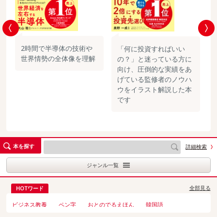
2時間で半導体の技術や
「何に投資すればいい
世界情勢の全体像を理解
の？」と迷っている方に
向け、圧倒的な実績をあ
げている監修者のノウハ
ウをイラスト解説した本
です
本を探す
詳細検索
ジャンル一覧
全部見る
HOTワード
ビジネス教養
ペン字
おとのでるえほん
韓国語