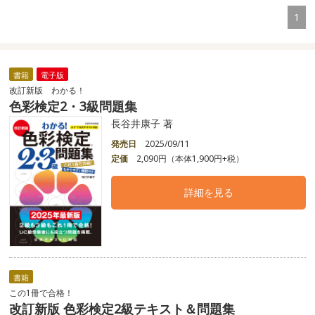
1
書籍
電子版
改訂新版 わかる！
色彩検定2・3級問題集
長谷井康子 著
発売日
2025/09/11
定価
2,090円（本体1,900円+税）
詳細を見る
書籍
この1冊で合格！
改訂新版 色彩検定2級テキスト＆問題集