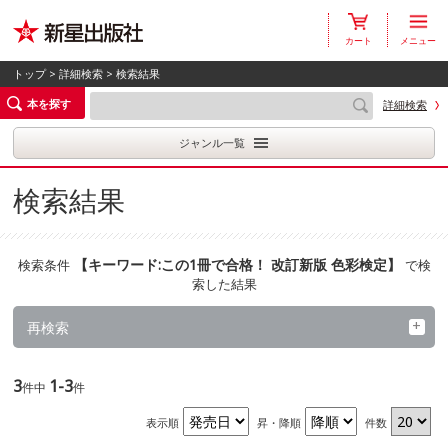
カート
メニュー
トップ
>
詳細検索
> 検索結果
本を探す
詳細検索
ジャンル一覧
検索結果
【
キーワード:この1冊で合格！ 改訂新版 色彩検定
】
検索条件
で検
索した結果
再検索
3
1-3
件中
件
表示順
昇・降順
件数