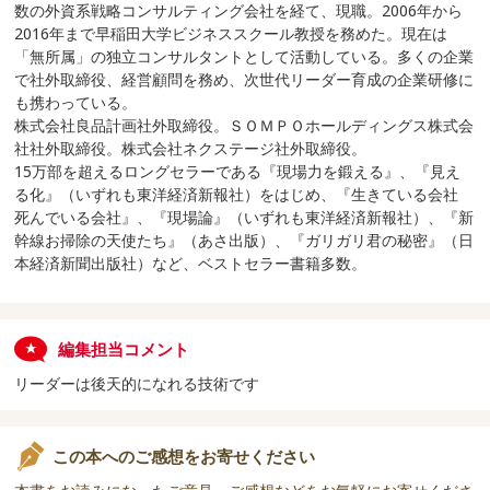
数の外資系戦略コンサルティング会社を経て、現職。2006年から
2016年まで早稲田大学ビジネススクール教授を務めた。現在は
「無所属」の独立コンサルタントとして活動している。多くの企業
で社外取締役、経営顧問を務め、次世代リーダー育成の企業研修に
も携わっている。
株式会社良品計画社外取締役。ＳＯＭＰＯホールディングス株式会
社社外取締役。株式会社ネクステージ社外取締役。
15万部を超えるロングセラーである『現場力を鍛える』、『見え
る化』（いずれも東洋経済新報社）をはじめ、『生きている会社
死んでいる会社』、『現場論』（いずれも東洋経済新報社）、『新
幹線お掃除の天使たち』（あさ出版）、『ガリガリ君の秘密』（日
本経済新聞出版社）など、ベストセラー書籍多数。
編集担当コメント
リーダーは後天的になれる技術です
この本へのご感想をお寄せください