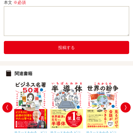
本文
※必須
投稿する
関連書籍
 ビジ
サクッとわかる ビジ
サクッとわかる ビジ
サクッとわかる ビジ
サクッ