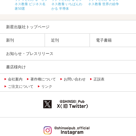
ッカー
ネス教養 ビジネス名
ネス教養 いちばんわ
ネス教養 世界の紛争
ネス教
著50選
かる 半導体
新星出版社トップページ
新刊
近刊
電子書籍
お知らせ・プレスリリース
書店様向け
会社案内
著作権について
お問い合わせ
正誤表
ご注文について
リンク