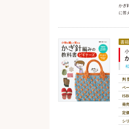
かぎ
に答
書籍
判 
ペ
ISB
発
定
シ