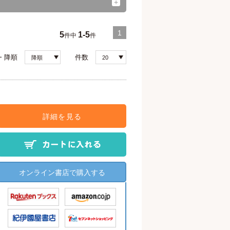
1
5
1-5
件中
件
・降順
件数
降順
20
詳細を見る
オンライン書店で購入する