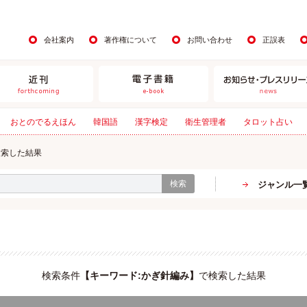
会社案内
著作権について
お問い合わせ
正誤表
おとのでるえほん
韓国語
漢字検定
衛生管理者
タロット占い
検索した結果
検索
ジャンル一
検索条件
【
キーワード:かぎ針編み
】
で検索した結果