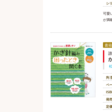
シ
可愛
が満
書籍
判 
ペ
ISB
発
定