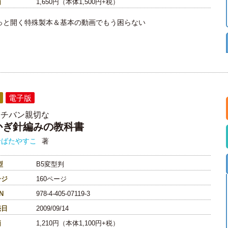
価
1,650円（本体1,500円+税）
っと開く特殊製本＆基本の動画でもう困らない
電子版
イチバン親切な
かぎ針編みの教科書
せばたやすこ
著
型
B5変型判
ージ
160ページ
N
978-4-405-07119-3
売日
2009/09/14
価
1,210円（本体1,100円+税）