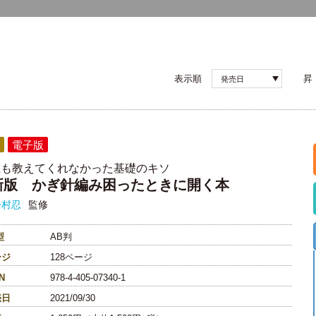
表示順
昇
発売日
電子版
誰も教えてくれなかった基礎のキソ
新版 かぎ針編み困ったときに開く本
松村忍
監修
型
AB判
ージ
128ページ
N
978-4-405-07340-1
売日
2021/09/30