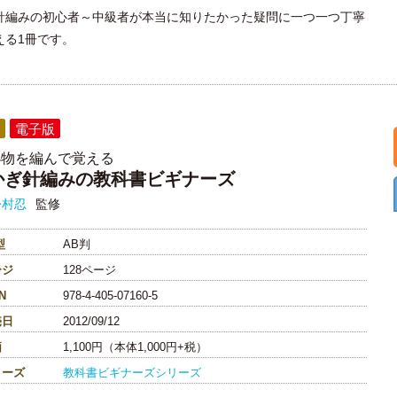
針編みの初心者～中級者が本当に知りたかった疑問に一つ一つ丁寧
える1冊です。
電子版
小物を編んで覚える
かぎ針編みの教科書ビギナーズ
松村忍
監修
型
AB判
ージ
128ページ
N
978-4-405-07160-5
売日
2012/09/12
価
1,100円（本体1,000円+税）
リーズ
教科書ビギナーズシリーズ