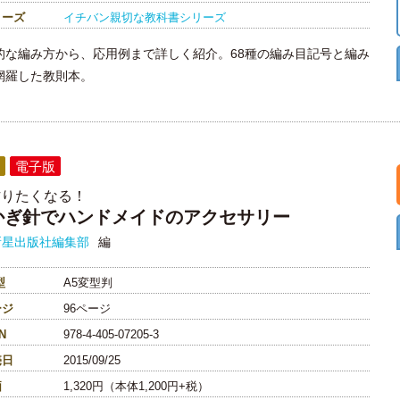
リーズ
イチバン親切な教科書シリーズ
的な編み方から、応用例まで詳しく紹介。68種の編み目記号と編み
網羅した教則本。
電子版
作りたくなる！
かぎ針でハンドメイドのアクセサリー
新星出版社編集部
編
型
A5変型判
ージ
96ページ
N
978-4-405-07205-3
売日
2015/09/25
価
1,320円（本体1,200円+税）