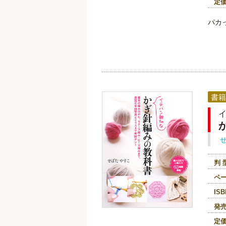
定
パカ
書籍
判 
ペ
ISB
発
定