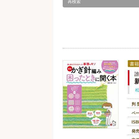
再検索
書籍
判 
ペ
ISB
発