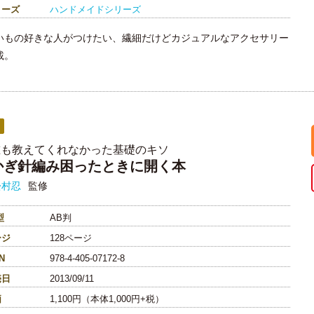
リーズ
ハンドメイドシリーズ
いもの好きな人がつけたい、繊細だけどカジュアルなアクセサリー
載。
誰も教えてくれなかった基礎のキソ
かぎ針編み困ったときに開く本
松村忍
監修
型
AB判
ージ
128ページ
N
978-4-405-07172-8
売日
2013/09/11
価
1,100円（本体1,000円+税）