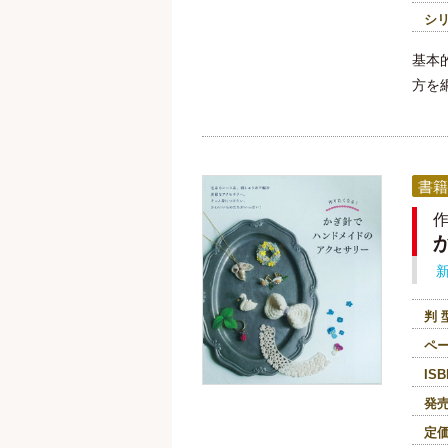
シ
基本
方を
書籍
判 
ペ
ISB
発
定