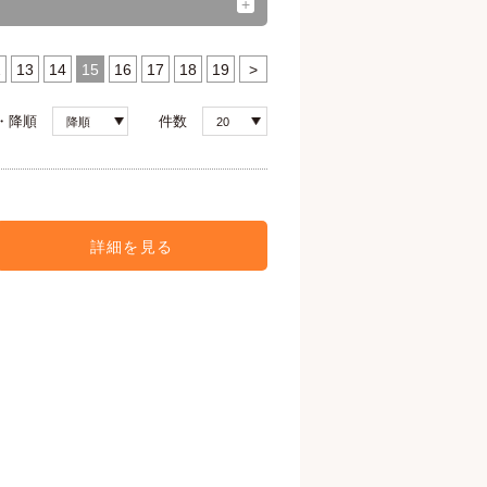
2
13
14
15
16
17
18
19
>
・降順
件数
降順
20
詳細を見る