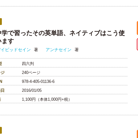
中学で習ったその英単語、ネイティブはこう使
います
デイビッドセイン
著
アンナセイン
著
型
四六判
ージ
240ページ
N
978-4-405-01136-6
売日
2016/01/05
価
1,100円（本体1,000円+税）