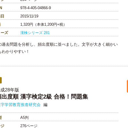
N
978-4-405-04866-9
売日
2015/11/19
価
1,320円（本体1,200円+税）
リーズ
漢検シリーズ
281
の過去問題を分析し、頻出度順に並べました。文字が大きく細かい
もわかりやすい！
成28年版
頻出度順 漢字検定2級 合格！問題集
漢字学習教育推進研究会
編
型
A5判
ージ
276ページ