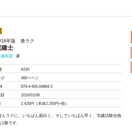
016年版 激ラク
宅建士
山瀬和彦
著
型
A5判
ージ
480ページ
N
978-4-405-04884-3
売日
2016/01/06
価
2,420円（本体2,200円+税）
ばんラクに、いちばん面白く、そしていちばん早く、宅建試験合格
る1冊です。