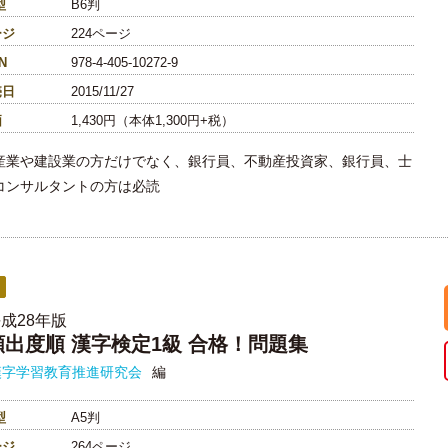
型
B6判
ージ
224ページ
N
978-4-405-10272-9
売日
2015/11/27
価
1,430円（本体1,300円+税）
産業や建設業の方だけでなく、銀行員、不動産投資家、銀行員、士
コンサルタントの方は必読
成28年版
頻出度順 漢字検定1級 合格！問題集
漢字学習教育推進研究会
編
型
A5判
ージ
264ページ