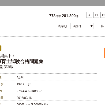
<
11
1
773
281-300
件中
件
表示順
昇
発売日
短期集中！
保育士試験合格問題集
訂第5版
型
A5判
ージ
192ページ
N
978-4-405-04886-7
売日
2016/02/16
価
990円（本体900円+税）