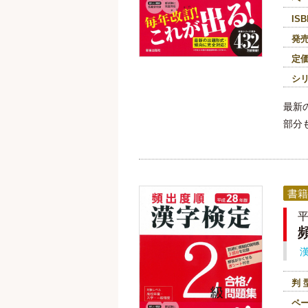
ISB
発
定
シ
最新
部分
書籍
平
判 
ペ