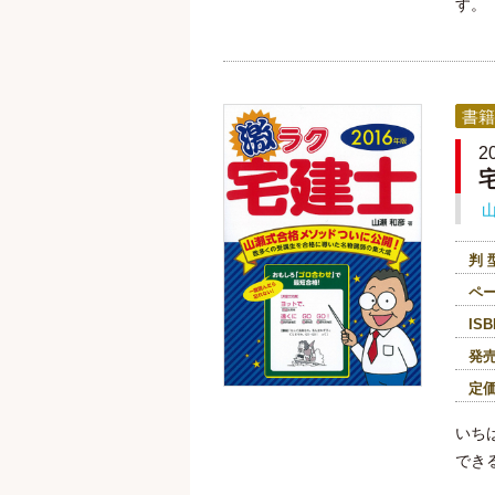
す。
書籍
2
判 
ペ
ISB
発
定
いち
でき