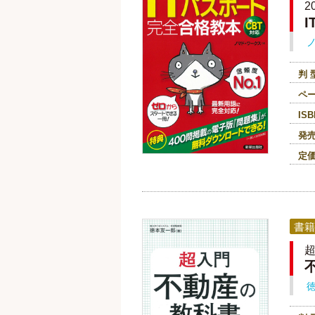
2
判 
ペ
ISB
発
定
書籍