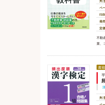
判 
ペ
ISB
発
定
不動
業、
書籍
平
判 
ペ