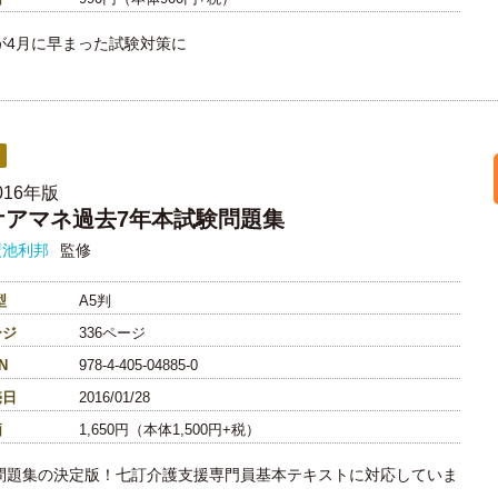
が4月に早まった試験対策に
016年版
ケアマネ過去7年本試験問題集
廣池利邦
監修
型
A5判
ージ
336ページ
N
978-4-405-04885-0
売日
2016/01/28
価
1,650円（本体1,500円+税）
問題集の決定版！七訂介護支援専門員基本テキストに対応していま