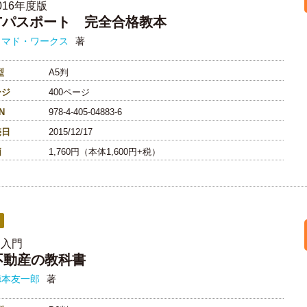
016年度版
ITパスポート 完全合格教本
ノマド・ワークス
著
型
A5判
ージ
400ページ
N
978-4-405-04883-6
売日
2015/12/17
価
1,760円（本体1,600円+税）
超入門
不動産の教科書
徳本友一郎
著