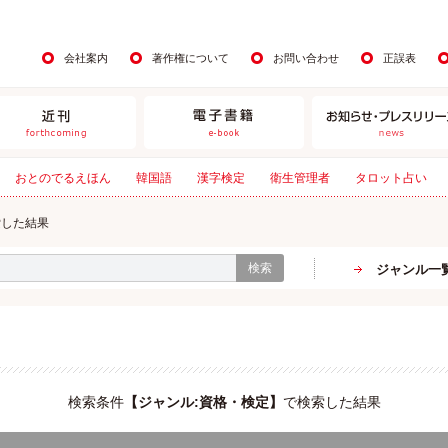
会社案内
著作権について
お問い合わせ
正誤表
おとのでるえほん
韓国語
漢字検定
衛生管理者
タロット占い
索した結果
検索
ジャンル一
検索条件
【
ジャンル:資格・検定
】
で検索した結果