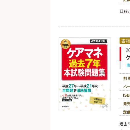
日程
書籍
2
判 
ペ
ISB
発
定
過去