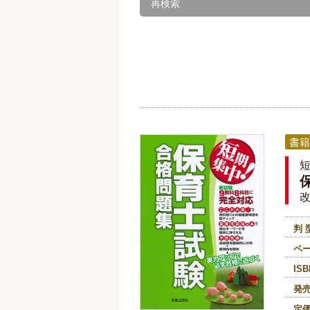
再検索
書籍
改
判 
ペ
ISB
発
定