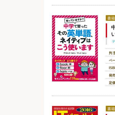
書籍
判 
ペ
ISB
発
定
書籍