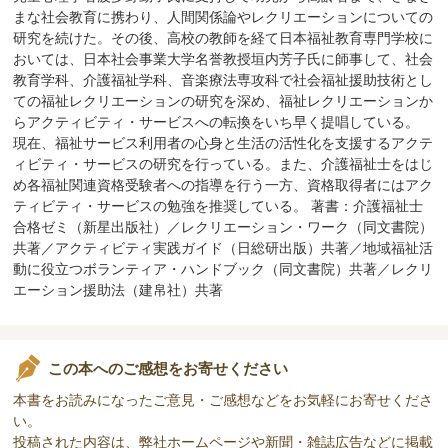
まな社会教育に携わり、人間関係論やレクリエーションについての
研究を続けた。その後、高校の教師を経て日本福祉教育専門学校に
おいては、日本社会事業大学名誉教授垣内芳子氏に師事して、社会
教育学科、介護福祉学科、音楽療法専攻科で社会福祉援助技術とし
ての福祉レクリエーションの研究を深め、福祉レクリエーションか
らアクティビティ・サービスへの転換をいち早く提唱している。
現在、福祉サービス利用者の心身と生活の活性化を支援するアクテ
ィビティ・サービスの研究を行っている。また、介護福祉士をはじ
め各福祉関連資格受験者への指導を行う一方、資格取得者にはアク
ティビティ・サービスの勉強を推奨している。 著書：介護福祉士
合格ゼミ（新星出版社）／レクリエーション・ワーク（同文書院）
共著／アクティビティ実践ガイド（日総研出版）共著／地域福祉活
動に役立つボランティア・ハンドブック（同文書院）共著／レクリ
エーション援助法（建帛社）共著
この本へのご感想をお寄せください
本書をお読みになったご意見・ご感想などをお気軽にお寄せくださ
い。
投稿された内容は、弊社ホームページや新聞・雑誌広告などに掲載