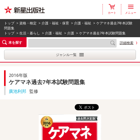
カート
メニュー
トップ
>
資格・検定
>
介護・福祉・保育
>
介護・福祉
> ケアマネ過去7年本試験
問題集
トップ
>
生活・暮らし
>
介護・福祉
>
介護
> ケアマネ過去7年本試験問題集
本を探す
詳細検索
ジャンル一覧
2016年版
ケアマネ過去7年本試験問題集
廣池利邦
監修