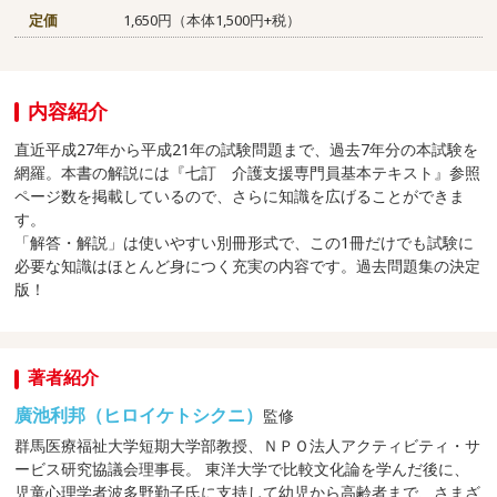
定価
1,650円（本体1,500円+税）
内容紹介
直近平成27年から平成21年の試験問題まで、過去7年分の本試験を
網羅。本書の解説には『七訂 介護支援専門員基本テキスト』参照
ページ数を掲載しているので、さらに知識を広げることができま
す。
「解答・解説」は使いやすい別冊形式で、この1冊だけでも試験に
必要な知識はほとんど身につく充実の内容です。過去問題集の決定
版！
著者紹介
廣池利邦（ヒロイケトシクニ）
監修
群馬医療福祉大学短期大学部教授、ＮＰＯ法人アクティビティ・サ
ービス研究協議会理事長。 東洋大学で比較文化論を学んだ後に、
児童心理学者波多野勤子氏に支持して幼児から高齢者まで、さまざ