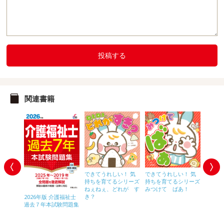
投稿する
関連書籍
できてうれしい！ 気
できてうれしい！ 気
持ちを育てるシリーズ
持ちを育てるシリーズ
ねぇねぇ、どれが す
みつけて ばあ！
き？
ケアマ
2026年版 介護福祉士
まるご
試験問題
過去７年本試験問題集
住環境
ー2・
ッスン