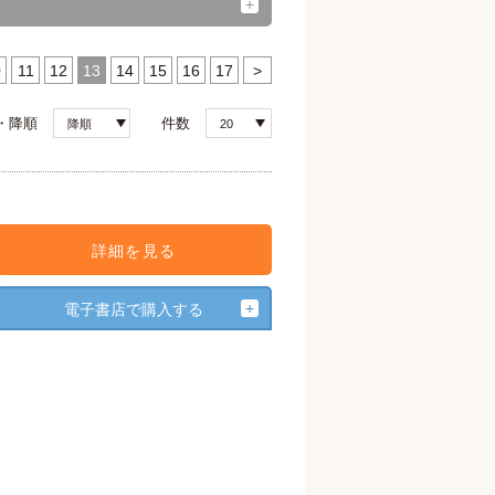
0
11
12
13
14
15
16
17
>
・降順
件数
降順
20
詳細を見る
電子書店で購入する