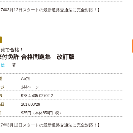
017年3月12日スタートの最新道路交通法に完全対応！】
一発で合格！
原付免許 合格問題集 改訂版
長信一
著
型
A5判
ージ
144ページ
N
978-4-405-02702-2
売日
2017/03/29
価
935円（本体850円+税）
017年3月12日スタートの最新道路交通法に完全対応！】