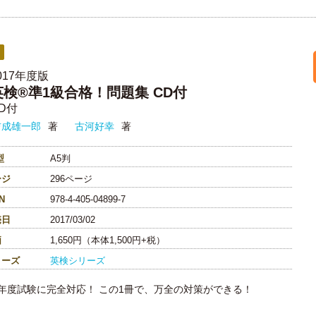
017年度版
英検®準1級合格！問題集 CD付
D付
吉成雄一郎
著
古河好幸
著
型
A5判
ージ
296ページ
N
978-4-405-04899-7
売日
2017/03/02
価
1,650円（本体1,500円+税）
リーズ
英検シリーズ
17年度試験に完全対応！ この1冊で、万全の対策ができる！