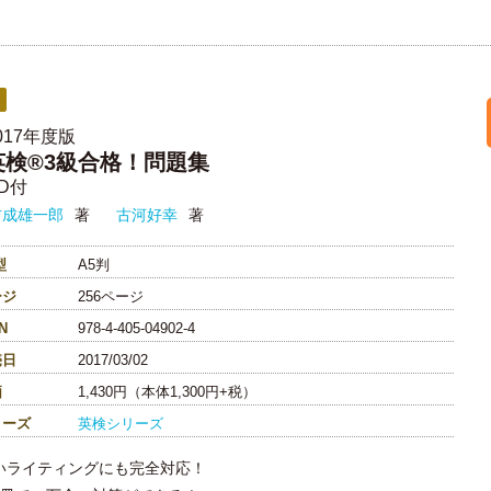
017年度版
英検®3級合格！問題集
D付
吉成雄一郎
著
古河好幸
著
型
A5判
ージ
256ページ
N
978-4-405-04902-4
売日
2017/03/02
価
1,430円（本体1,300円+税）
リーズ
英検シリーズ
いライティングにも完全対応！