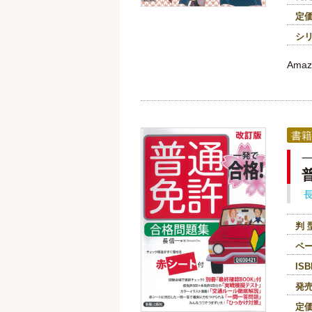
定
シ
Am
書籍
判 
ペ
ISB
発
定