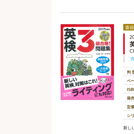
書籍
2
C
判 
ペ
ISB
発
定
シ
新し