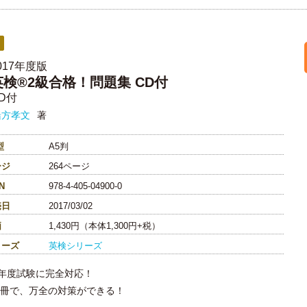
017年度版
英検®2級合格！問題集 CD付
D付
緒方孝文
著
型
A5判
ージ
264ページ
N
978-4-405-04900-0
売日
2017/03/02
価
1,430円（本体1,300円+税）
リーズ
英検シリーズ
17年度試験に完全対応！
1冊で、万全の対策ができる！