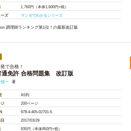
価
1,760円（本体1,600円+税）
リーズ
マンガでわかるシリーズ
azon 調理師ランキング第1位！の最新改訂版
一発で合格！
普通免許 合格問題集 改訂版
長信一
著
型
A5判
ージ
200ページ
N
978-4-405-02701-5
売日
2017/03/29
価
935円（本体850円+税）