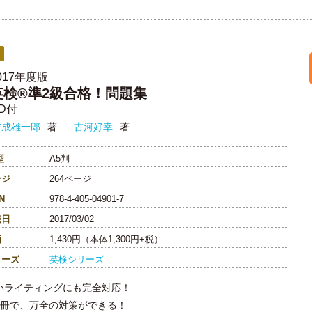
017年度版
英検®準2級合格！問題集
D付
吉成雄一郎
著
古河好幸
著
型
A5判
ージ
264ページ
N
978-4-405-04901-7
売日
2017/03/02
価
1,430円（本体1,300円+税）
リーズ
英検シリーズ
いライティングにも完全対応！
1冊で、万全の対策ができる！