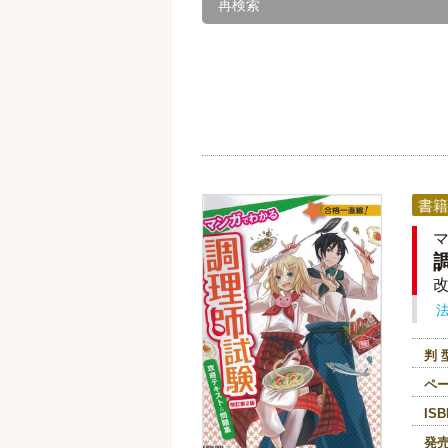
再検索
書籍
判 
ペ
ISB
発