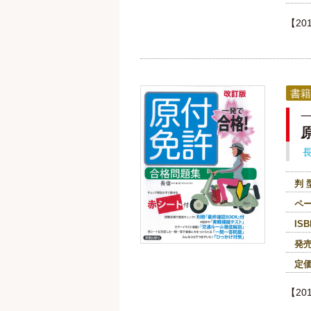
【2
書籍
判 
ペ
ISB
発
定
【2