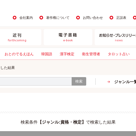
会社案内
著作権について
お問い合わせ
正誤表
おとのでるえほん
韓国語
漢字検定
衛生管理者
タロット占い
索した結果
検索
ジャンル一
検索条件
【
ジャンル:資格・検定
】
で検索した結果