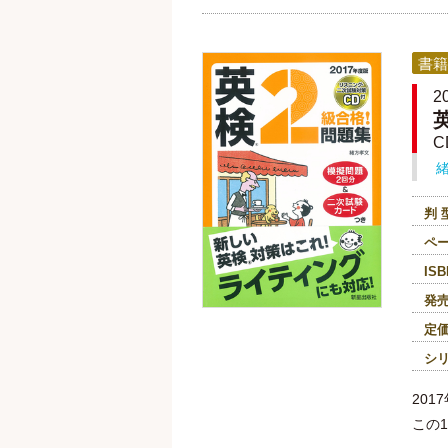
書籍
2
C
判 
ペ
ISB
発
定
シ
20
この