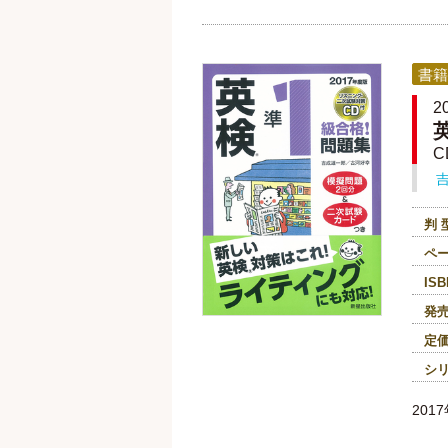
書籍
2
C
判 
ペ
ISB
発
定
シ
20