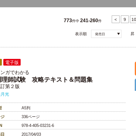
<
9
1
773
241-260
件中
件
表示順
昇
発売日
電子版
マンガでわかる
調理師試験 攻略テキスト＆問題集
改訂第２版
法月光
型
A5判
ージ
336ページ
N
978-4-405-03231-6
売日
2017/04/03