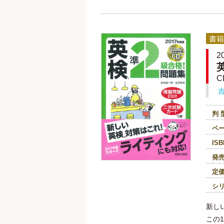
書籍
2
C
判 
ペ
ISB
発
定
シ
新し
この