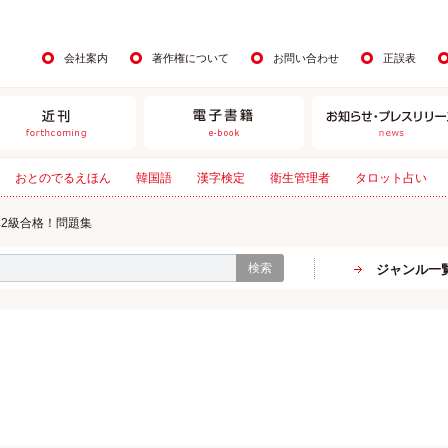
会社案内
著作権について
お問い合わせ
正誤表
おとのでるえほん
韓国語
漢字検定
衛生管理者
タロット占い
準2級合格！問題集
検索
ジャンル一