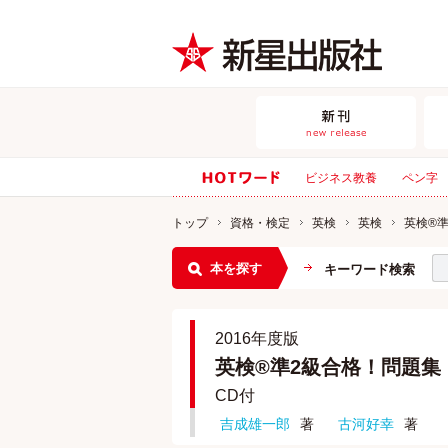
ビジネス教養
ペン字
トップ
資格・検定
英検
英検
英検®
本を探す
キーワード検索
2016年度版
英検®準2級合格！問題集
CD付
吉成雄一郎
著
古河好幸
著