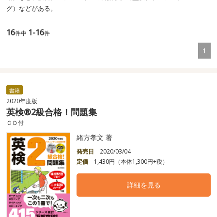
グ）などがある。
16
1-16
件中
件
1
書籍
2020年度版
英検®2級合格！問題集
ＣＤ付
緒方孝文 著
発売日
2020/03/04
定価
1,430円（本体1,300円+税）
詳細を見る