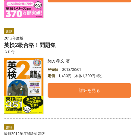
書籍
2013年度版
英検2級合格！問題集
ＣＤ付
緒方孝文 著
発売日
2013/03/01
定価
1,430円（本体1,300円+税）
詳細を見る
書籍
最新2012年度試験対応版