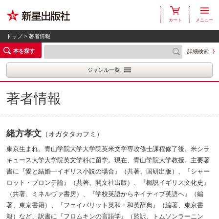
カート
メニュー
トップ
> 著者情報
本を探す
詳細検索
ジャンル一覧
著者情報
緒方孝文
（オガタタカフミ）
東京生まれ。青山学院大学大学院英米文学専攻修士課程修了後、米シラ
キュース大学大学院英文学科に留学。現在、青山学院大学教授。主要著
書に『愛と結婚―イギリス小説の場合』（共著、国研出版）、『シャー
ロット・ブロンテ論』（共著、開文社出版）、『概説イギリス文化史』
（共著、ミネルヴァ書房）、『学校英語からネイティブ英語へ』（編
著、東京書籍）、『フェイバリット英和・和英辞典』（編著、東京書
籍）など、訳書に『フロムキンの言語学』（監訳、トムソンラーニン