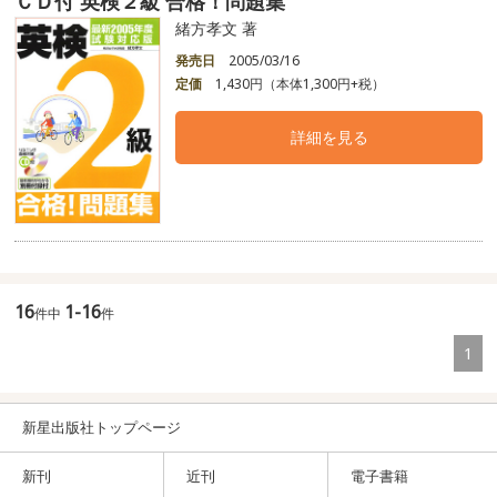
ＣＤ付 英検２級 合格！問題集
緒方孝文 著
発売日
2005/03/16
定価
1,430円（本体1,300円+税）
詳細を見る
16
1-16
件中
件
1
新星出版社トップページ
新刊
近刊
電子書籍