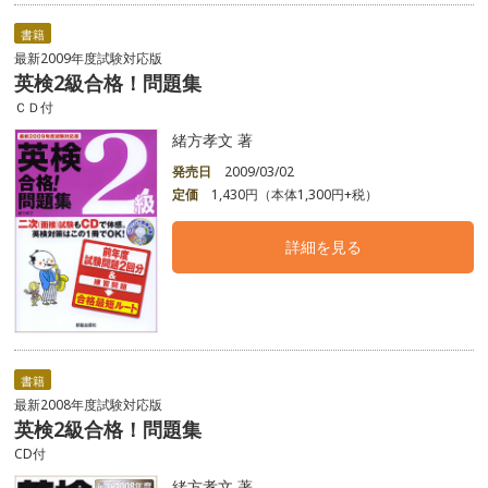
書籍
最新2009年度試験対応版
英検2級合格！問題集
ＣＤ付
緒方孝文 著
発売日
2009/03/02
定価
1,430円（本体1,300円+税）
詳細を見る
書籍
最新2008年度試験対応版
英検2級合格！問題集
CD付
緒方孝文 著