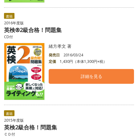
書籍
2016年度版
英検®2級合格！問題集
CD付
緒方孝文 著
発売日
2016/03/24
定価
1,430円（本体1,300円+税）
詳細を見る
書籍
2015年度版
英検2級合格！問題集
ＣＤ付