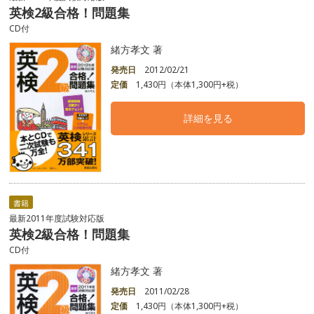
英検2級合格！問題集
CD付
緒方孝文 著
発売日
2012/02/21
定価
1,430円（本体1,300円+税）
詳細を見る
書籍
最新2011年度試験対応版
英検2級合格！問題集
CD付
緒方孝文 著
発売日
2011/02/28
定価
1,430円（本体1,300円+税）