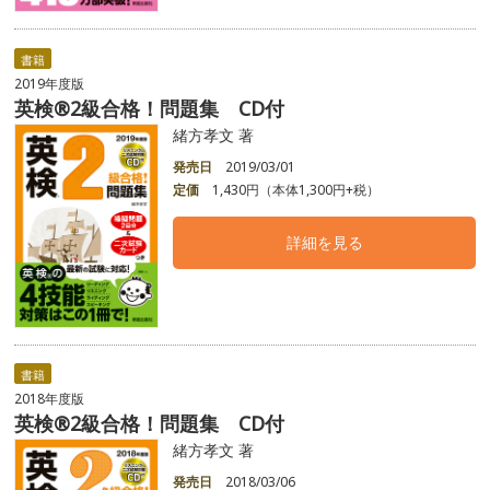
書籍
2019年度版
英検®2級合格！問題集 CD付
緒方孝文 著
発売日
2019/03/01
定価
1,430円（本体1,300円+税）
詳細を見る
書籍
2018年度版
英検®2級合格！問題集 CD付
緒方孝文 著
発売日
2018/03/06