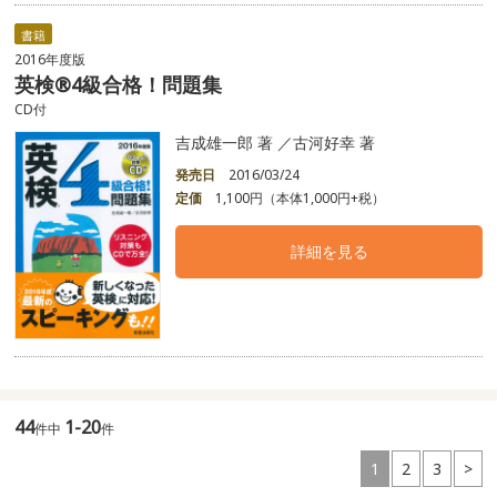
書籍
2016年度版
英検®4級合格！問題集
CD付
吉成雄一郎 著 ／古河好幸 著
発売日
2016/03/24
定価
1,100円（本体1,000円+税）
詳細を見る
44
1-20
件中
件
1
2
3
>