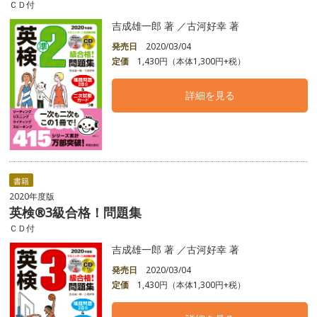
ＣＤ付
吉成雄一郎 著 ／古河好幸 著
発売日
2020/03/04
定価
1,430円（本体1,300円+税）
詳細を見る
書籍
2020年度版
英検®3級合格！問題集
ＣＤ付
吉成雄一郎 著 ／古河好幸 著
発売日
2020/03/04
定価
1,430円（本体1,300円+税）