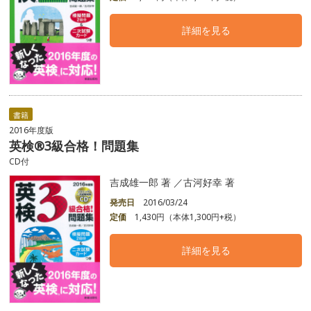
詳細を見る
書籍
2016年度版
英検®3級合格！問題集
CD付
吉成雄一郎 著 ／古河好幸 著
発売日
2016/03/24
定価
1,430円（本体1,300円+税）
詳細を見る