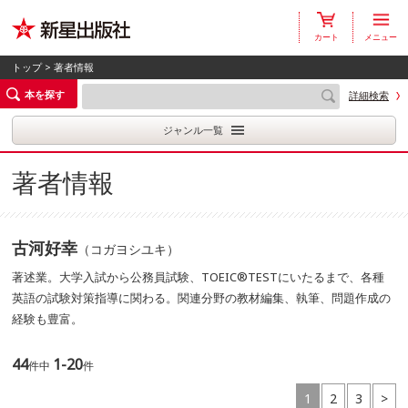
カート
メニュー
トップ
> 著者情報
本を探す
詳細検索
ジャンル一覧
著者情報
古河好幸
（コガヨシユキ）
著述業。大学入試から公務員試験、TOEIC®TESTにいたるまで、各種
英語の試験対策指導に関わる。関連分野の教材編集、執筆、問題作成の
経験も豊富。
44
1-20
件中
件
1
2
3
>