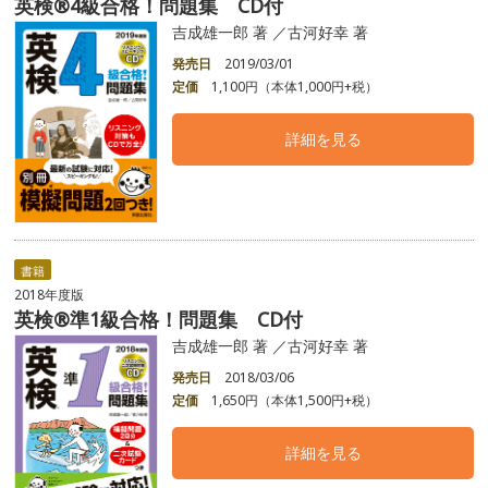
英検®4級合格！問題集 CD付
吉成雄一郎 著 ／古河好幸 著
発売日
2019/03/01
定価
1,100円（本体1,000円+税）
詳細を見る
書籍
2018年度版
英検®準1級合格！問題集 CD付
吉成雄一郎 著 ／古河好幸 著
発売日
2018/03/06
定価
1,650円（本体1,500円+税）
詳細を見る