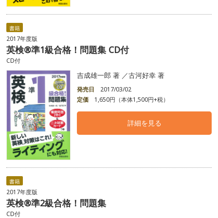
書籍
2017年度版
英検®準1級合格！問題集 CD付
CD付
吉成雄一郎 著 ／古河好幸 著
発売日
2017/03/02
定価
1,650円（本体1,500円+税）
詳細を見る
書籍
2017年度版
英検®準2級合格！問題集
CD付