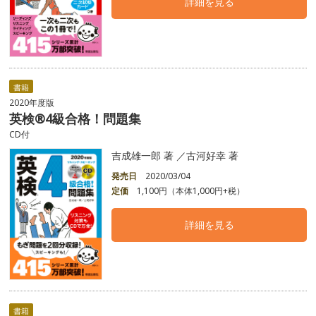
詳細を見る
書籍
2020年度版
英検®4級合格！問題集
CD付
吉成雄一郎 著 ／古河好幸 著
発売日
2020/03/04
定価
1,100円（本体1,000円+税）
詳細を見る
書籍