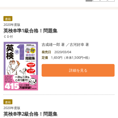
書籍
2020年度版
英検®準1級合格！問題集
ＣＤ付
吉成雄一郎 著 ／古河好幸 著
発売日
2020/03/04
定価
1,650円（本体1,500円+税）
詳細を見る
書籍
2020年度版
英検®準2級合格！問題集