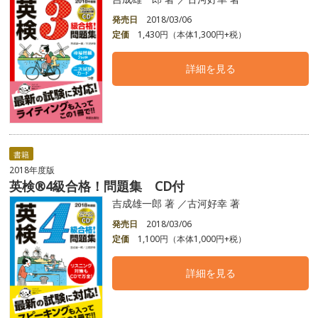
発売日
2018/03/06
定価
1,430円（本体1,300円+税）
詳細を見る
書籍
2018年度版
英検®4級合格！問題集 CD付
吉成雄一郎 著 ／古河好幸 著
発売日
2018/03/06
定価
1,100円（本体1,000円+税）
詳細を見る