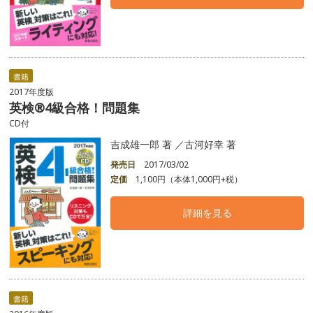
書籍
2017年度版
英検®4級合格！問題集
CD付
吉成雄一郎 著 ／古河好幸 著
発売日
2017/03/02
定価
1,100円（本体1,000円+税）
詳細を見る
書籍