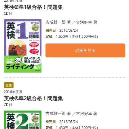
2016年度版
英検®準1級合格！問題集
CD付
吉成雄一郎 著 ／古河好幸 著
発売日
2016/03/24
定価
1,650円（本体1,500円+税）
詳細を見る
書籍
2016年度版
英検®準2級合格！問題集
CD付
吉成雄一郎 著 ／古河好幸 著
発売日
2016/03/24
定価
1,430円（本体1,300円+税）