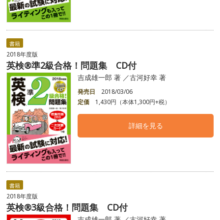
書籍
2018年度版
英検®準2級合格！問題集 CD付
吉成雄一郎 著 ／古河好幸 著
発売日
2018/03/06
定価
1,430円（本体1,300円+税）
詳細を見る
書籍
2018年度版
英検®3級合格！問題集 CD付
吉成雄一郎 著 ／古河好幸 著