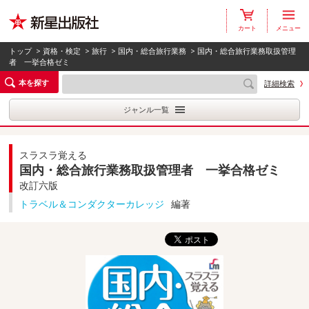
カート
メニュー
トップ
>
資格・検定
>
旅行
>
国内・総合旅行業務
> 国内・総合旅行業務取扱管理
者 一挙合格ゼミ
本を探す
詳細検索
ジャンル一覧
スラスラ覚える
国内・総合旅行業務取扱管理者 一挙合格ゼミ
改訂六版
トラベル＆コンダクターカレッジ
編著