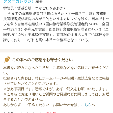
クターカレッジ）
編著
学院長：塚越公明（つかごしきみあき）
今までの資格取得専門学校にあきたらず平成７年、旅行業務取
扱管理者資格取得のみが目的という本カレッジを設立。日本でトッ
プを争う合格率を継続中（国内旅行業務取扱管理者約74.0％（全国
平均39.1％）令和元年実績、総合旅行業務取扱管理者約47.7％（全
国平均11.0％）平成30年実績）。首都圏の１５の大学でも講座を開
講しており、いずれも高い水準の合格率となっている。
この本へのご感想をお寄せください
本書をお読みになったご意見・ご感想などをお気軽にお寄せくださ
い。
投稿された内容は、弊社ホームページや新聞・雑誌広告などに掲載
させていただくことがございます。
※は必須項目です。恐縮ですが、必ずご記入をお願いいたします。
※こちらにお送り頂いたご質問やご要望などに関しましては、お返
事することができません。
あしからず、ご了承ください。お問い合わせは、
こちら
へ