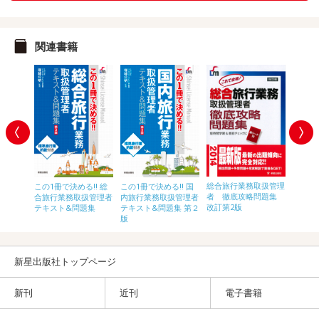
関連書籍
総合旅行業務取扱管理
 国
この1冊で決める!! 総
この1冊で決める!! 国
改訂第
者 徹底攻略問題集
業務取扱
合旅行業務取扱管理者
内旅行業務取扱管理者
務取扱
改訂第2版
合格ゼミ
テキスト&問題集
テキスト&問題集 第２
&問題
版
新星出版社トップページ
新刊
近刊
電子書籍