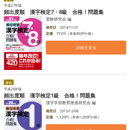
平成27年版
頻出度順 漢字検定7・8級 合格！問題集
受験研究会 編
発売日
2014/11/21
定価
715円（本体650円+税）
詳細を見る
書籍
平成26年版
頻出度順 漢字検定1級 合格！問題集
漢字学習教育推進研究会 編
発売日
2013/12/06
定価
1,320円（本体1,200円+税）