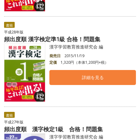
書籍
平成28年版
頻出度順 漢字検定準1級 合格！問題集
漢字学習教育推進研究会 編
発売日
2015/11/19
定価
1,320円（本体1,200円+税）
詳細を見る
書籍
平成27年版
頻出度順 漢字検定1級 合格！問題集
漢字学習教育推進研究会 編