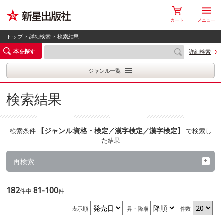
カート
メニュー
トップ
>
詳細検索
> 検索結果
本を探す
詳細検索
ジャンル一覧
検索結果
【
ジャンル:資格・検定／漢字検定／漢字検定
】
検索条件
で検索し
た結果
再検索
182
81-100
件中
件
表示順
昇・降順
件数