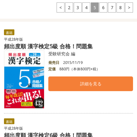
<
2
3
4
5
6
7
8
>
書籍
平成28年版
頻出度順 漢字検定5級 合格！問題集
受験研究会 編
発売日
2015/11/19
定価
880円（本体800円+税）
詳細を見る
書籍
平成28年版
頻出度順 漢字検定6級 合格！問題集