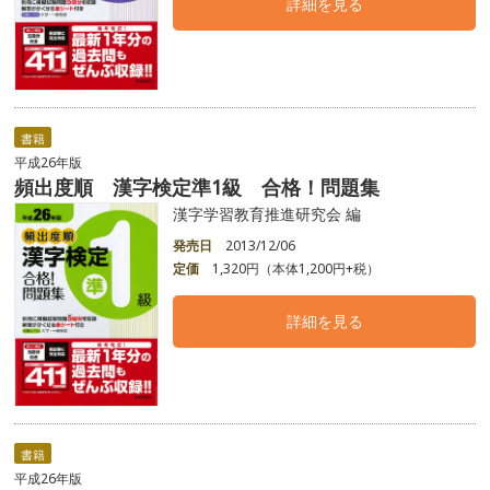
詳細を見る
書籍
平成26年版
頻出度順 漢字検定準1級 合格！問題集
漢字学習教育推進研究会 編
発売日
2013/12/06
定価
1,320円（本体1,200円+税）
詳細を見る
書籍
平成26年版