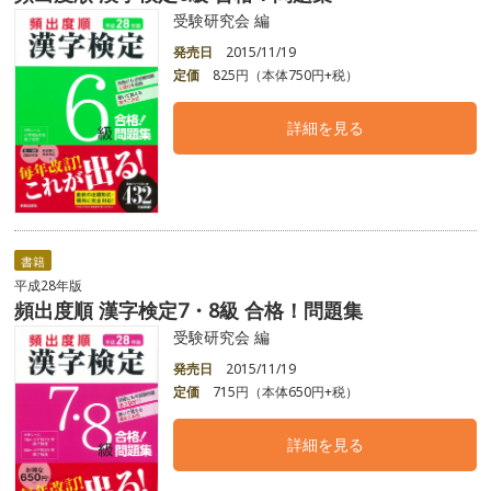
受験研究会 編
発売日
2015/11/19
定価
825円（本体750円+税）
詳細を見る
書籍
平成28年版
頻出度順 漢字検定7・8級 合格！問題集
受験研究会 編
発売日
2015/11/19
定価
715円（本体650円+税）
詳細を見る