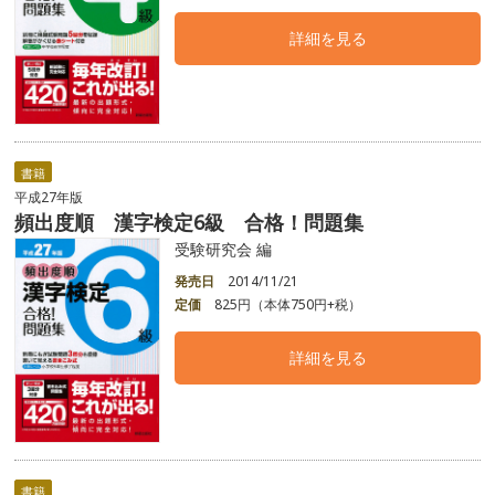
詳細を見る
書籍
平成27年版
頻出度順 漢字検定6級 合格！問題集
受験研究会 編
発売日
2014/11/21
定価
825円（本体750円+税）
詳細を見る
書籍