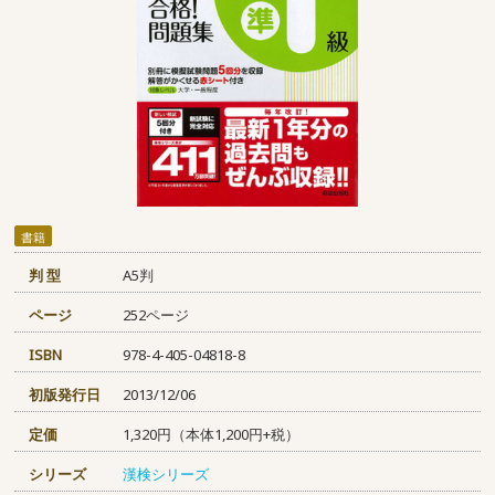
書籍
判 型
A5判
ページ
252ページ
ISBN
978-4-405-04818-8
初版発行日
2013/12/06
定価
1,320円（本体1,200円+税）
シリーズ
漢検シリーズ