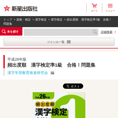
カート
メニュー
トップ
>
資格・検定
>
漢字検定
>
漢字検定
> 頻出度順 漢字検定準1級 合格！
問題集
本を探す
詳細検索
ジャンル一覧
平成26年版
頻出度順 漢字検定準1級 合格！問題集
漢字学習教育推進研究会
編