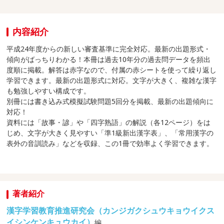
内容紹介
平成24年度からの新しい審査基準に完全対応。最新の出題形式・
傾向がばっちりわかる！本冊は過去10年分の過去問データを頻出
度順に掲載。解答は赤字なので、付属の赤シートを使って繰り返し
学習できます。最新の出題形式に対応。文字が大きく、複雑な漢字
も勉強しやすい構成です。
別冊には書き込み式模擬試験問題5回分を掲載、最新の出題傾向に
対応！
資料には「故事・諺」や「四字熟語」の解説（各12ページ）をは
じめ、文字が大きく見やすい「準1級新出漢字表」、「常用漢字の
表外の音訓読み」などを収録、この1冊で効率よく学習できます。
著者紹介
漢字学習教育推進研究会（カンジガクシュウキョウイクス
イシンケンキュウカイ）
編