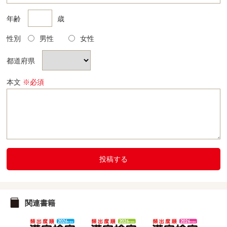
年齢
歳
性別
男性
女性
都道府県
本文
※必須
投稿する
関連書籍