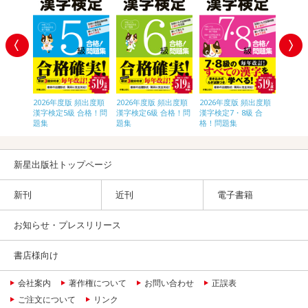
頻出度順
2026年度版 頻出度順
2026年度版 頻出度順
2026年度版 頻出度順
2026
合格！問
漢字検定5級 合格！問
漢字検定6級 合格！問
漢字検定7・8級 合
漢字検
題集
題集
格！問題集
題集
新星出版社トップページ
新刊
近刊
電子書籍
お知らせ・プレスリリース
書店様向け
会社案内
著作権について
お問い合わせ
正誤表
ご注文について
リンク