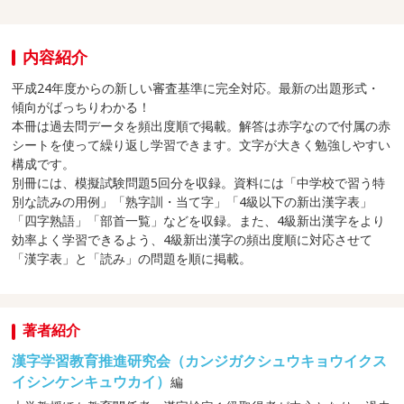
内容紹介
平成24年度からの新しい審査基準に完全対応。最新の出題形式・
傾向がばっちりわかる！
本冊は過去問データを頻出度順で掲載。解答は赤字なので付属の赤
シートを使って繰り返し学習できます。文字が大きく勉強しやすい
構成です。
別冊には、模擬試験問題5回分を収録。資料には「中学校で習う特
別な読みの用例」「熟字訓・当て字」「4級以下の新出漢字表」
「四字熟語」「部首一覧」などを収録。また、4級新出漢字をより
効率よく学習できるよう、4級新出漢字の頻出度順に対応させて
「漢字表」と「読み」の問題を順に掲載。
著者紹介
漢字学習教育推進研究会（カンジガクシュウキョウイクス
イシンケンキュウカイ）
編