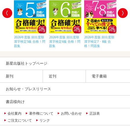
頻出度順
2026年度版 頻出度順
2026年度版 頻出度順
2026年度版 頻出度順
2026
合格！問
漢字検定5級 合格！問
漢字検定6級 合格！問
漢字検定7・8級 合
漢字検
題集
題集
格！問題集
題集
新星出版社トップページ
新刊
近刊
電子書籍
お知らせ・プレスリリース
書店様向け
会社案内
著作権について
お問い合わせ
正誤表
ご注文について
リンク