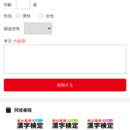
年齢
歳
性別
男性
女性
都道府県
本文
※必須
投稿する
関連書籍