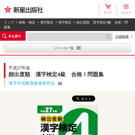
カート
メニュー
トップ
>
資格・検定
>
漢字検定
>
漢字検定
> 頻出度順 漢字検定4級 合格！問
題集
本を探す
詳細検索
ジャンル一覧
平成27年版
頻出度順 漢字検定4級 合格！問題集
漢字学習教育推進研究会
編