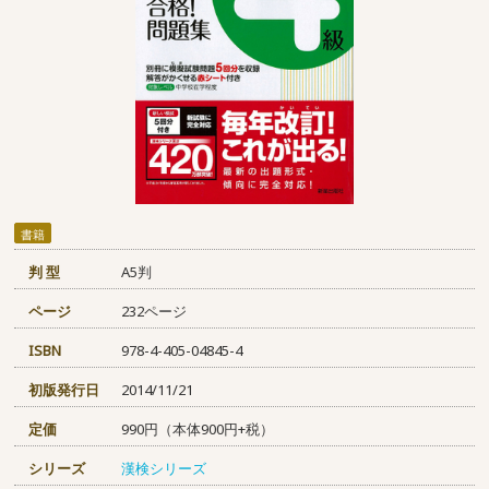
書籍
判 型
A5判
ページ
232ページ
ISBN
978-4-405-04845-4
初版発行日
2014/11/21
定価
990円（本体900円+税）
シリーズ
漢検シリーズ