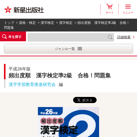
カート
メニュー
トップ
>
資格・検定
>
漢字検定
>
漢字検定
> 頻出度順 漢字検定準2級 合格！
問題集
本を探す
詳細検索
ジャンル一覧
平成26年版
頻出度順 漢字検定準2級 合格！問題集
漢字学習教育推進研究会
編