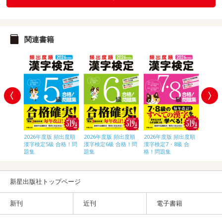
関連書籍
頻出度順
2026年度版 頻出度順
2026年度版 頻出度順
2026年度版 頻出度順
2026
合格！問
漢字検定5級 合格！問
漢字検定6級 合格！問
漢字検定7・8級 合
漢字検
題集
題集
格！問題集
題集
新星出版社トップページ
新刊
近刊
電子書籍