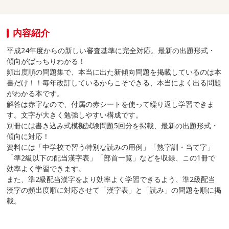
内容紹介
平成24年度からの新しい審査基準に完全対応。最新の出題形式・
傾向がばっちりわかる！
頻出度順の問題集で、本当に出た新傾向問題を掲載しているのは本
書だけ！！毎年改訂しているからこそできる、本当によく出る問題
がわかる本です。
解答は赤字なので、付属の赤シートを使って繰り返し学習できま
す。文字が大きく勉強しやすい構成です。
別冊には書き込み式模擬試験問題5回分を掲載、最新の出題形式・
傾向に対応！
資料には「中学校で習う特別な読みの用例」「熟字訓・当て字」
「準2級以下の配当漢字表」「部首一覧」などを収録、この1冊で
効率よく学習できます。
また、準2級配当漢字をより効率よく学習できるよう、準2級配当
漢字の頻出度順に対応させて「漢字表」と「読み」の問題を順に掲
載。