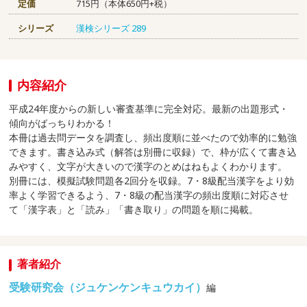
定価
715円（本体650円+税）
シリーズ
漢検シリーズ
289
内容紹介
平成24年度からの新しい審査基準に完全対応。最新の出題形式・
傾向がばっちりわかる！
本冊は過去問データを調査し、頻出度順に並べたので効率的に勉強
できます。書き込み式（解答は別冊に収録）で、枠が広くて書き込
みやすく、文字が大きいので漢字のとめはねもよくわかります。
別冊には、模擬試験問題各2回分を収録。7・8級配当漢字をより効
率よく学習できるよう、7・8級の配当漢字の頻出度順に対応させ
て「漢字表」と「読み」「書き取り」の問題を順に掲載。
著者紹介
受験研究会（ジュケンケンキュウカイ）
編