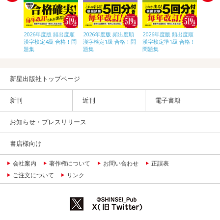
頻出度順
2026年度版 頻出度順
2026年度版 頻出度順
2026年度版 頻出度順
2026
合格！問
漢字検定4級 合格！問
漢字検定1級 合格！問
漢字検定準1級 合格！
漢字検
題集
題集
問題集
題集
新星出版社トップページ
新刊
近刊
電子書籍
お知らせ・プレスリリース
書店様向け
会社案内
著作権について
お問い合わせ
正誤表
ご注文について
リンク