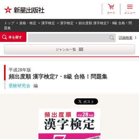
カート
メニュー
トップ
>
資格・検定
>
漢字検定
>
漢字検定
> 頻出度順 漢字検定7・8級 合格！問
題集
本を探す
詳細検索
ジャンル一覧
平成28年版
頻出度順 漢字検定7・8級 合格！問題集
受験研究会
編