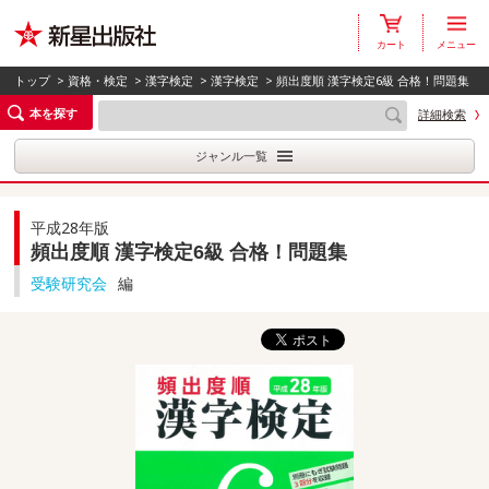
カート
メニュー
トップ
>
資格・検定
>
漢字検定
>
漢字検定
> 頻出度順 漢字検定6級 合格！問題集
本を探す
詳細検索
ジャンル一覧
平成28年版
頻出度順 漢字検定6級 合格！問題集
受験研究会
編