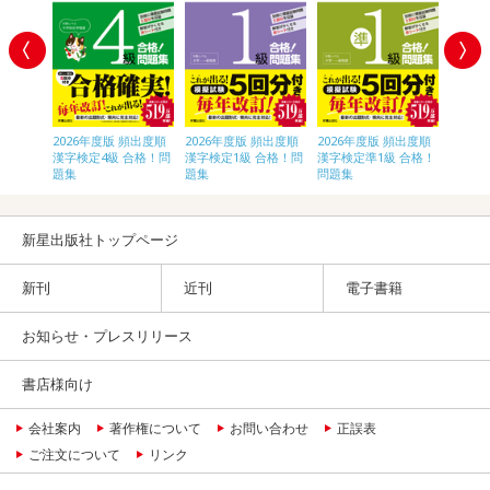
頻出度順
2026年度版 頻出度順
2026年度版 頻出度順
2026年度版 頻出度順
2026
合格！問
漢字検定4級 合格！問
漢字検定1級 合格！問
漢字検定準1級 合格！
漢字検
題集
題集
問題集
題集
新星出版社トップページ
新刊
近刊
電子書籍
お知らせ・プレスリリース
書店様向け
会社案内
著作権について
お問い合わせ
正誤表
ご注文について
リンク