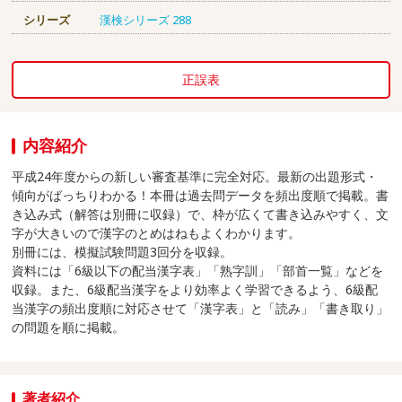
シリーズ
漢検シリーズ
288
正誤表
内容紹介
平成24年度からの新しい審査基準に完全対応。最新の出題形式・
傾向がばっちりわかる！本冊は過去問データを頻出度順で掲載。書
き込み式（解答は別冊に収録）で、枠が広くて書き込みやすく、文
字が大きいので漢字のとめはねもよくわかります。
別冊には、模擬試験問題3回分を収録。
資料には「6級以下の配当漢字表」「熟字訓」「部首一覧」などを
収録。また、6級配当漢字をより効率よく学習できるよう、6級配
当漢字の頻出度順に対応させて「漢字表」と「読み」「書き取り」
の問題を順に掲載。
著者紹介