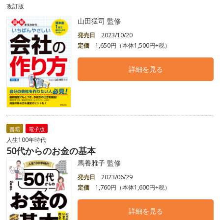
改訂版
山田猛司 監修
発売日
2023/10/20
定価
1,650円（本体1,500円+税）
詳細を見る
書籍
電子版
人生100年時代
50代からのお金の基本
馬養雅子 監修
発売日
2023/06/29
定価
1,760円（本体1,600円+税）
詳細を見る