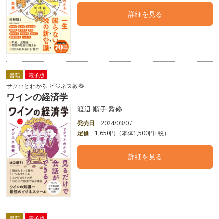
詳細を見る
書籍
電子版
サクッとわかる ビジネス教養
ワインの経済学
渡辺 順子 監修
発売日
2024/03/07
定価
1,650円（本体1,500円+税）
詳細を見る
書籍
電子版