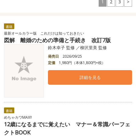
1
2
3
>
書籍
最新オールカラー版 これだけは知っておきたい
図解 離婚のための準備と手続き 改訂7版
鈴木幸子 監修 ／柳沢里美 監修
発売日
2026/09/25
定価
1,980円（本体1,800円+税）
詳細を見る
書籍
めちゃカワMAX!!
12歳になるまでに覚えたい マナー＆常識パーフェ
クトBOOK