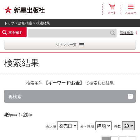
カート
メニュー
トップ
>
詳細検索
> 検索結果
本を探す
詳細検索
ジャンル一覧
検索結果
【
キーワード:お金
】
検索条件
で検索した結果
再検索
49
1-20
件中
件
表示順
昇・降順
件数