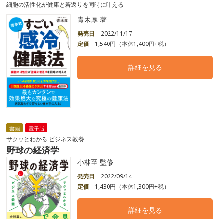
細胞の活性化が健康と若返りを同時に叶える
青木厚 著
発売日
2022/11/17
定価
1,540円（本体1,400円+税）
詳細を見る
書籍
電子版
サクッとわかる ビジネス教養
野球の経済学
小林至 監修
発売日
2022/09/14
定価
1,430円（本体1,300円+税）
詳細を見る