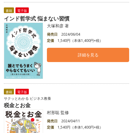
書籍
電子版
インド哲学式 悩まない習慣
大塚和彦 著
発売日
2024/06/04
定価
1,540円（本体1,400円+税）
詳細を見る
書籍
電子版
サクッとわかる ビジネス教養
税金とお金
村形聡 監修
発売日
2024/04/11
定価
1,540円（本体1,400円+税）