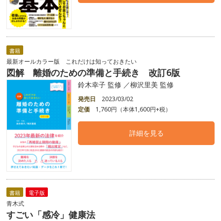
書籍
最新オールカラー版 これだけは知っておきたい
図解 離婚のための準備と手続き 改訂6版
鈴木幸子 監修 ／柳沢里美 監修
発売日
2023/03/02
定価
1,760円（本体1,600円+税）
詳細を見る
書籍
電子版
青木式
すごい「感冷」健康法