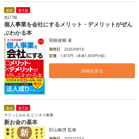
書籍
電子版
改訂7版
個人事業を会社にするメリット・デメリットがぜん
ぶわかる本
関根俊輔 著
発売日
2025/09/18
定価
1,815円（本体1,650円+税）
詳細を見る
書籍
電子版
サクッとわかる ビジネス教養
新お金の基本
杉山敏啓 監修
発売日
2025/07/14