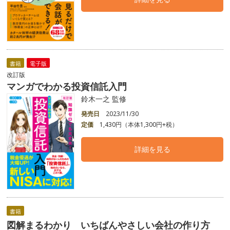
書籍
電子版
改訂版
マンガでわかる投資信託入門
鈴木一之 監修
発売日
2023/11/30
定価
1,430円（本体1,300円+税）
詳細を見る
書籍
図解まるわかり いちばんやさしい会社の作り方