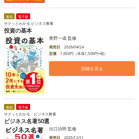
書籍
電子版
サクッとわかる ビジネス教養
投資の基本
奥野一成 監修
発売日
2026/04/24
定価
1,650円（本体1,500円+税）
詳細を見る
書籍
電子版
サクッとわかる ビジネス教養
ビジネス名著50選
出口治明 監修
発売日
2025/12/11