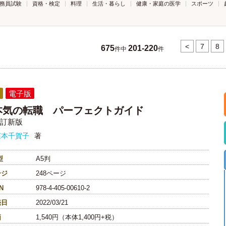
務員試験
資格・検定
料理
生活・暮らし
健康・家庭の医学
スポーツ
<
7
8
675
201-220
件中
件
電子版
本気の転職 パーフェクトガイド
訂新版
森本千賀子
著
型
A5判
ージ
248ページ
N
978-4-405-00610-2
売日
2022/03/21
価
1,540円（本体1,400円+税）