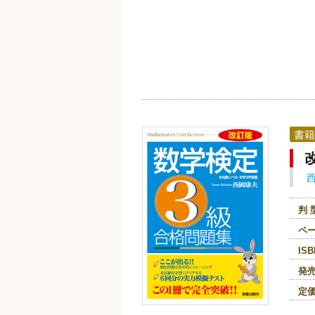
書籍
判 
ペ
ISB
発
定