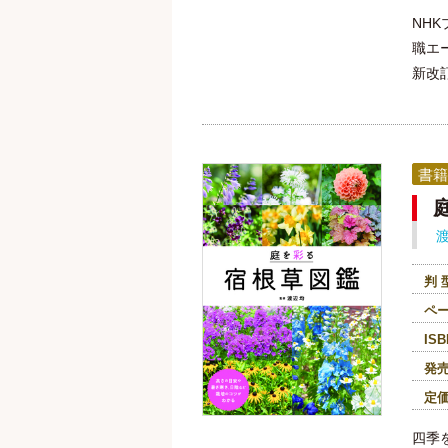
NH
職エ
新改
書籍
判 
ペ
ISB
発
定
四季