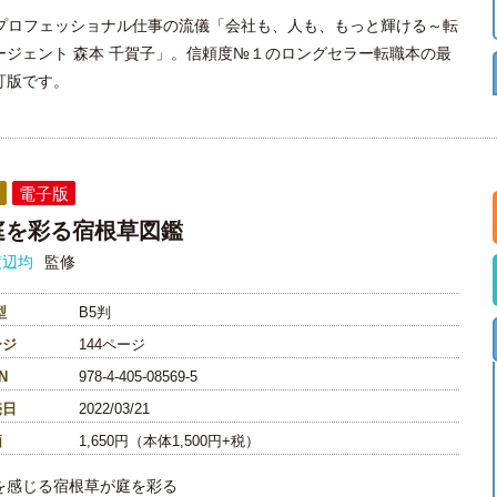
Kプロフェッショナル仕事の流儀「会社も、人も、もっと輝ける～転
ージェント 森本 千賀子」。信頼度№１のロングセラー転職本の最
訂版です。
電子版
庭を彩る宿根草図鑑
渡辺均
監修
型
B5判
ージ
144ページ
N
978-4-405-08569-5
売日
2022/03/21
価
1,650円（本体1,500円+税）
を感じる宿根草が庭を彩る