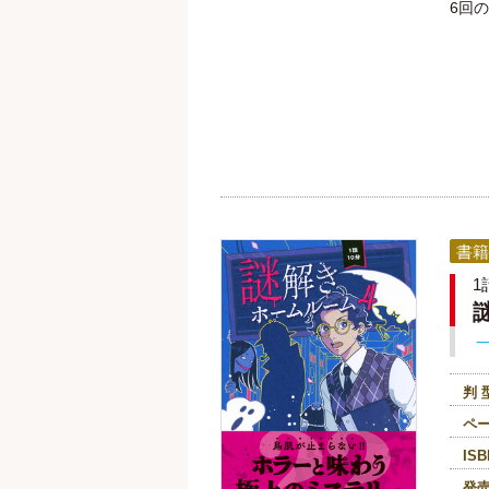
6回
書籍
1
判 
ペ
ISB
発