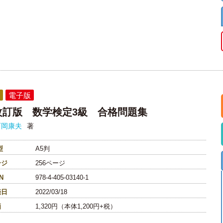
電子版
改訂版 数学検定3級 合格問題集
西岡康夫
著
型
A5判
ージ
256ページ
N
978-4-405-03140-1
売日
2022/03/18
価
1,320円（本体1,200円+税）