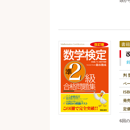
頭か
書籍
判 
ペ
ISB
発
定
6回