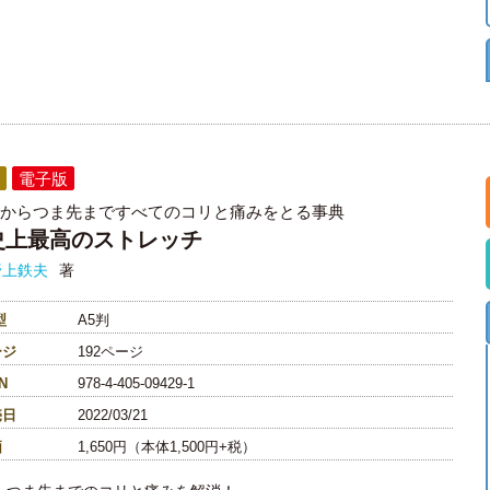
電子版
からつま先まですべてのコリと痛みをとる事典
史上最高のストレッチ
野上鉄夫
著
型
A5判
ージ
192ページ
N
978-4-405-09429-1
売日
2022/03/21
価
1,650円（本体1,500円+税）