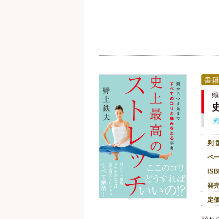
書籍
頭
判 
ペ
ISB
発
定