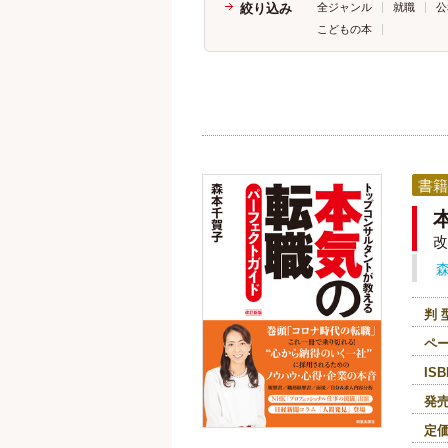
絞り込み
全ジャンル
就職
公
こどもの本
書籍
改
判 
ペ
ISB
発
定