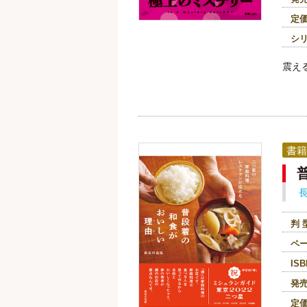
定
シ
震え
書籍
判 
ペ
ISB
発
定