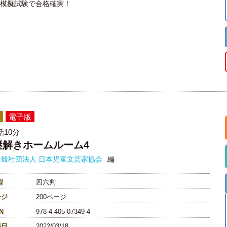
の模擬試験で合格確実！
電子版
話10分
謎解きホームルーム4
一般社団法人 日本児童文芸家協会
編
型
四六判
ージ
200ページ
N
978-4-405-07349-4
売日
2022/03/18