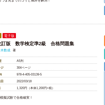
らつま先までのコリと痛みを解消！
電子版
改訂版 数学検定準2級 合格問題集
鈴木数成
著
型
A5判
ージ
304ページ
N
978-4-405-03139-5
売日
2022/03/18
価
1,320円（本体1,200円+税）
の模擬試験で合格確実！