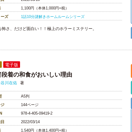
価
1,100円（本体1,000円+税）
リーズ
1話10分謎解きホームルームシリーズ
る怖さ、だけど面白い！！極上のホラーミステリー。
電子版
普段着の和食がおいしい理由
長谷川在佑
著
型
A5判
ージ
144ページ
N
978-4-405-09419-2
売日
2022/03/14
価
1,540円（本体1,400円+税）