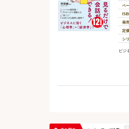
ペ
ISB
発
定
シ
ビジ