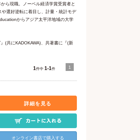
04年から現職。ノーベル経済学賞受賞者と
スや選好逆転に着目し、計量・統計モデ
Educationからアジア太平洋地域の大学
共にKADOKAWA)、共著書に『(新
1
1
1-1
件中
件
詳細を見る
オンライン書店で購入する