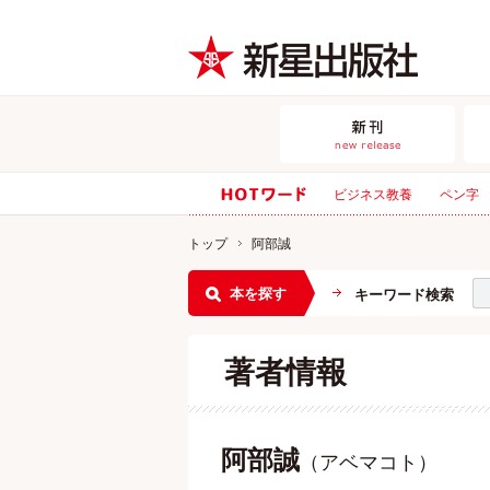
ビジネス教養
ペン字
トップ
阿部誠
本を探す
キーワード検索
著者情報
阿部誠
（アベマコト）