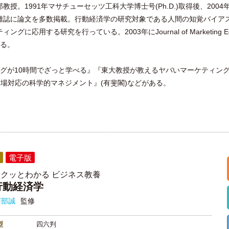
授。1991年マサチューセッツ工科大学博士号(Ph.D.)取得後、20
雑誌に論文を多数掲載。行動経済学の研究対象である人間の知覚バイア
応用する研究を行っている。2003年にJournal of Marketing 
れる。
が10時間でざっと学べる』『東大教授が教えるヤバいマーケティング』(
市場対応の科学的マネジメント』(有斐閣)などがある。
電子版
サクッとわかる ビジネス教養
行動経済学
阿部誠
監修
型
四六判