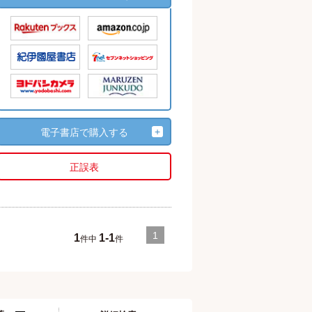
電子書店で購入する
正誤表
1
1
1-1
件中
件