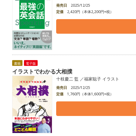
発売日
2025/12/25
定価
2,420円（本体2,200円+税）
書籍
電子版
イラストでわかる大相撲
十枝慶二 監 ／福家聡子 イラスト
発売日
2025/12/25
定価
1,760円（本体1,600円+税）