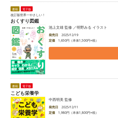
書籍
電子版
改訂版世界一やさしい！
おくすり図鑑
池上文雄 監修 ／明野みる イラスト
発売日
2025/12/19
定価
1,650円（本体1,500円+税）
書籍
電子版
こども栄養学
中西明美 監修
発売日
2025/12/11
定価
1,980円（本体1,800円+税）