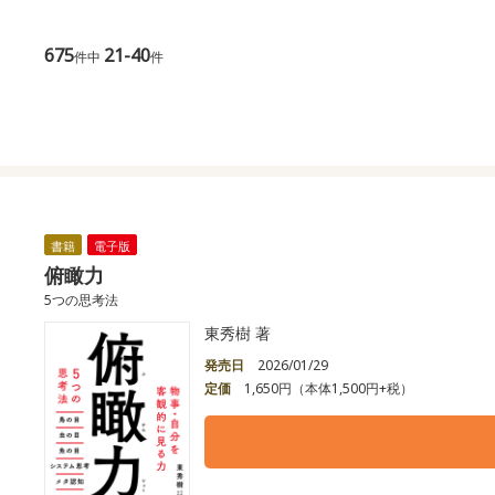
675
21-40
件中
件
書籍
電子版
俯瞰力
5つの思考法
東秀樹 著
発売日
2026/01/29
定価
1,650円（本体1,500円+税）