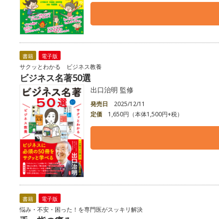
書籍
電子版
サクッとわかる ビジネス教養
ビジネス名著50選
出口治明 監修
発売日
2025/12/11
定価
1,650円（本体1,500円+税）
書籍
電子版
悩み・不安・困った！を専門医がスッキリ解決