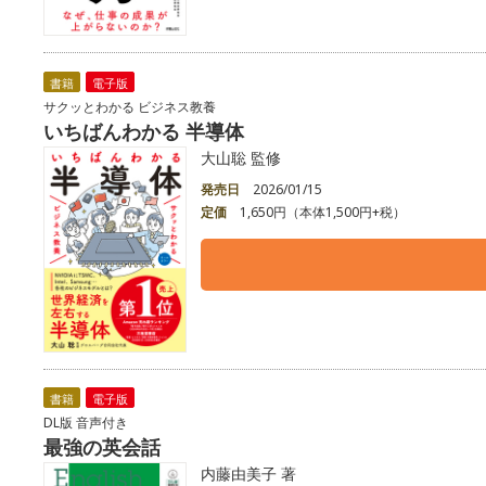
書籍
電子版
サクッとわかる ビジネス教養
いちばんわかる 半導体
大山聡 監修
発売日
2026/01/15
定価
1,650円（本体1,500円+税）
書籍
電子版
DL版 音声付き
最強の英会話
内藤由美子 著