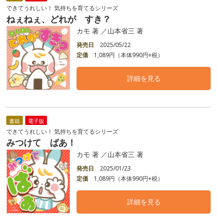
できてうれしい！ 気持ちを育てるシリーズ
ねぇねぇ、どれが すき？
カモ 著 ／山本省三 著
発売日
2025/05/22
定価
1,089円（本体990円+税）
詳細を見る
書籍
電子版
できてうれしい！ 気持ちを育てるシリーズ
みつけて ばあ！
カモ 著 ／山本省三 著
発売日
2025/01/23
定価
1,089円（本体990円+税）
詳細を見る