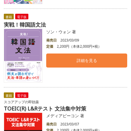
書籍
電子版
実戦！韓国語文法
ソン・ウォン 著
発売日
2023/03/09
定価
2,200円（本体2,000円+税）
詳細を見る
書籍
電子版
スコアアップの即効薬
TOEIC(R) L&Rテスト 文法集中対策
メディアビーコン 著
発売日
2023/03/07
定価
2,200円（本体2,000円+税）