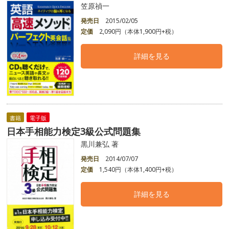
笠原禎一
発売日
2015/02/05
定価
2,090円（本体1,900円+税）
詳細を見る
書籍
電子版
日本手相能力検定3級公式問題集
黒川兼弘 著
発売日
2014/07/07
定価
1,540円（本体1,400円+税）
詳細を見る