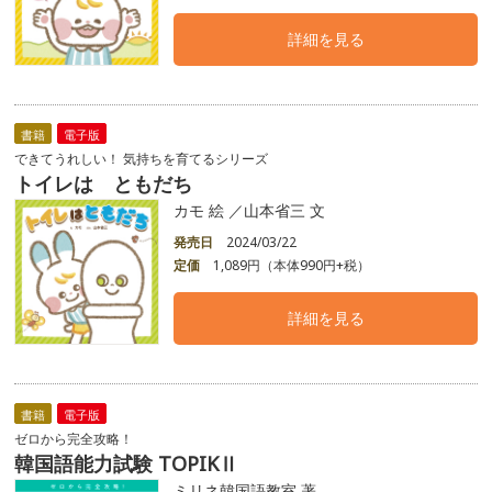
詳細を見る
書籍
電子版
できてうれしい！ 気持ちを育てるシリーズ
トイレは ともだち
カモ 絵 ／山本省三 文
発売日
2024/03/22
定価
1,089円（本体990円+税）
詳細を見る
書籍
電子版
ゼロから完全攻略！
韓国語能力試験 TOPIKⅡ
ミリネ韓国語教室 著