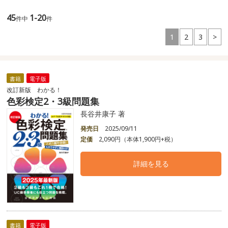
45
1-20
件中
件
1
2
3
>
書籍
電子版
改訂新版 わかる！
色彩検定2・3級問題集
長谷井康子 著
発売日
2025/09/11
定価
2,090円（本体1,900円+税）
詳細を見る
書籍
電子版