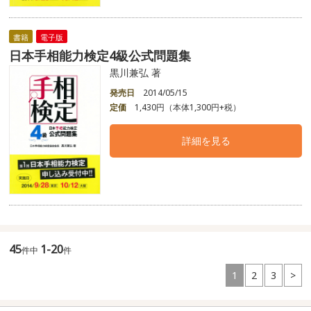
書籍
電子版
日本手相能力検定4級公式問題集
黒川兼弘 著
発売日
2014/05/15
定価
1,430円（本体1,300円+税）
詳細を見る
45
1-20
件中
件
1
2
3
>