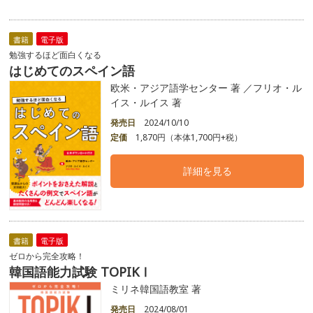
書籍
電子版
勉強するほど面白くなる
はじめてのスペイン語
欧米・アジア語学センター 著 ／フリオ・ル
イス・ルイス 著
発売日
2024/10/10
定価
1,870円（本体1,700円+税）
詳細を見る
書籍
電子版
ゼロから完全攻略！
韓国語能力試験 TOPIKⅠ
ミリネ韓国語教室 著
発売日
2024/08/01