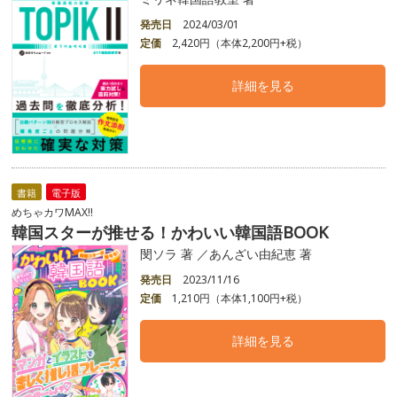
発売日
2024/03/01
定価
2,420円（本体2,200円+税）
詳細を見る
書籍
電子版
めちゃカワMAX!!
韓国スターが推せる！かわいい韓国語BOOK
閔ソラ 著 ／あんざい由紀恵 著
発売日
2023/11/16
定価
1,210円（本体1,100円+税）
詳細を見る