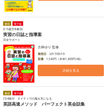
書籍
電子版
0~5歳児年齢別
実習の日誌と指導案
完全サポート
古林ゆり 監修
発売日
2017/05/19
定価
1,540円（本体1,400円+税）
詳細を見る
書籍
電子版
CD4枚付 ネイティヴの脳＆耳になる
英語高速メソッド パーフェクト英会話集