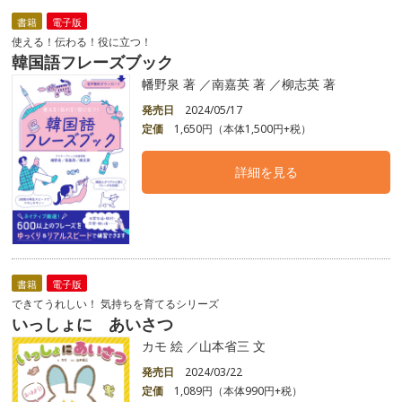
書籍
電子版
使える！伝わる！役に立つ！
韓国語フレーズブック
幡野泉 著 ／南嘉英 著 ／柳志英 著
発売日
2024/05/17
定価
1,650円（本体1,500円+税）
詳細を見る
書籍
電子版
できてうれしい！ 気持ちを育てるシリーズ
いっしょに あいさつ
カモ 絵 ／山本省三 文
発売日
2024/03/22
定価
1,089円（本体990円+税）