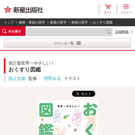
カート
メニュー
トップ
>
健康・家庭の医学
>
家庭の医学
>
家庭の医学
> おくすり図鑑
本を探す
詳細検索
ジャンル一覧
改訂版世界一やさしい！
おくすり図鑑
池上文雄
監修
明野みる
イラスト