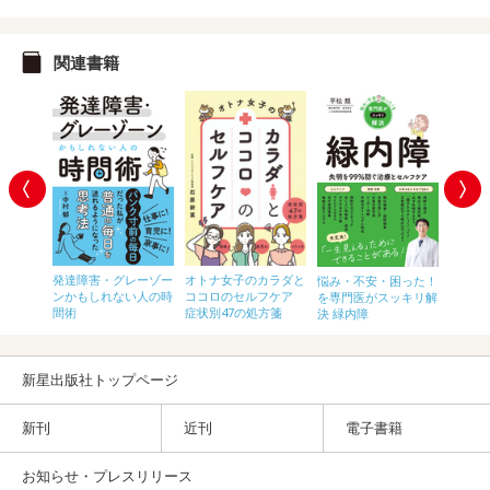
関連書籍
発達障害・グレーゾー
オトナ女子のカラダと
困った！
悩み・不安・困った！
悩み・
ンかもしれない人の時
ココロのセルフケア
ッキリ解
を専門医がスッキリ解
を専門
間術
症状別47の処方箋
狭窄症
決 緑内障
決 耳
新星出版社トップページ
新刊
近刊
電子書籍
お知らせ・プレスリリース