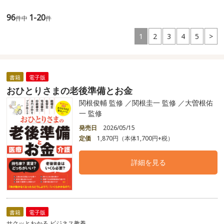
96
1-20
件中
件
1
2
3
4
5
>
書籍
電子版
おひとりさまの老後準備とお金
関根俊輔 監修 ／関根圭一 監修 ／大曽根佑
一 監修
発売日
2026/05/15
定価
1,870円（本体1,700円+税）
詳細を見る
書籍
電子版
サクッとわかる ビジネス教養