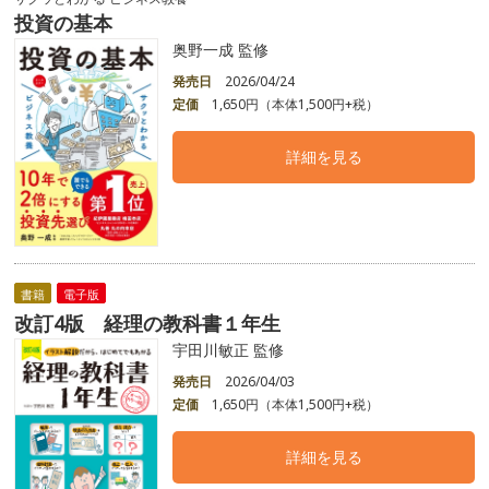
投資の基本
奥野一成 監修
発売日
2026/04/24
定価
1,650円（本体1,500円+税）
詳細を見る
書籍
電子版
改訂4版 経理の教科書１年生
宇田川敏正 監修
発売日
2026/04/03
定価
1,650円（本体1,500円+税）
詳細を見る