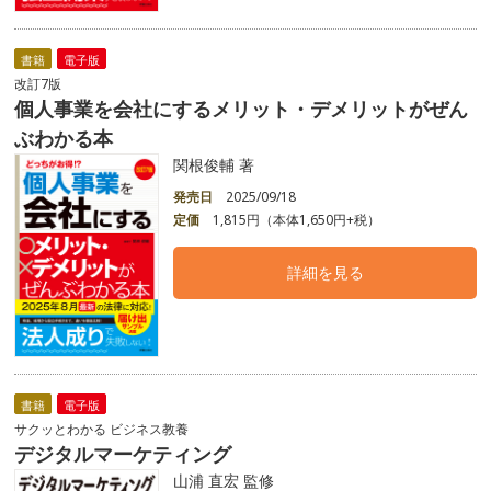
書籍
電子版
改訂7版
個人事業を会社にするメリット・デメリットがぜん
ぶわかる本
関根俊輔 著
発売日
2025/09/18
定価
1,815円（本体1,650円+税）
詳細を見る
書籍
電子版
サクッとわかる ビジネス教養
デジタルマーケティング
山浦 直宏 監修