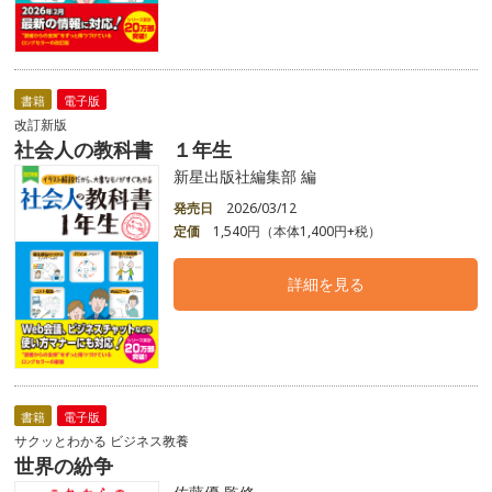
書籍
電子版
改訂新版
社会人の教科書 １年生
新星出版社編集部 編
発売日
2026/03/12
定価
1,540円（本体1,400円+税）
詳細を見る
書籍
電子版
サクッとわかる ビジネス教養
世界の紛争