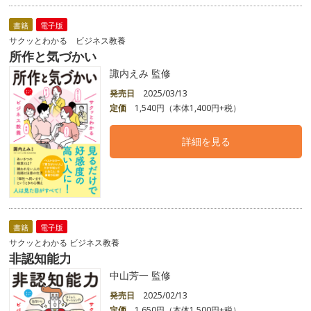
書籍
電子版
サクッとわかる ビジネス教養
所作と気づかい
諏内えみ 監修
発売日
2025/03/13
定価
1,540円（本体1,400円+税）
詳細を見る
書籍
電子版
サクッとわかる ビジネス教養
非認知能力
中山芳一 監修
発売日
2025/02/13
定価
1,650円（本体1,500円+税）