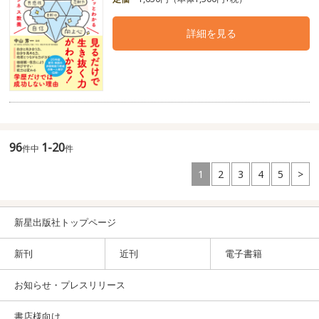
詳細を見る
96
1-20
件中
件
1
2
3
4
5
>
新星出版社トップページ
新刊
近刊
電子書籍
お知らせ・プレスリリース
書店様向け