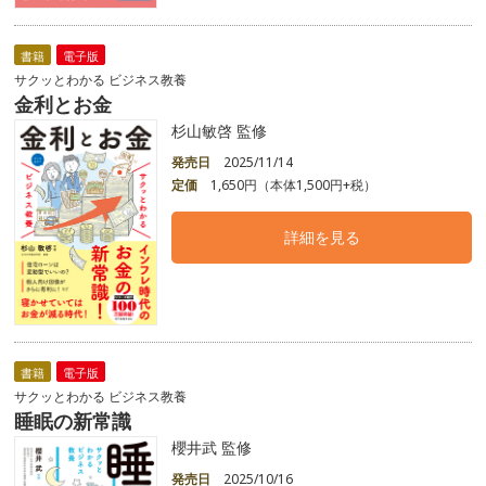
書籍
電子版
サクッとわかる ビジネス教養
金利とお金
杉山敏啓 監修
発売日
2025/11/14
定価
1,650円（本体1,500円+税）
詳細を見る
書籍
電子版
サクッとわかる ビジネス教養
睡眠の新常識
櫻井武 監修
発売日
2025/10/16