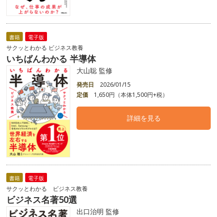
書籍
電子版
サクッとわかる ビジネス教養
いちばんわかる 半導体
大山聡 監修
発売日
2026/01/15
定価
1,650円（本体1,500円+税）
詳細を見る
書籍
電子版
サクッとわかる ビジネス教養
ビジネス名著50選
出口治明 監修