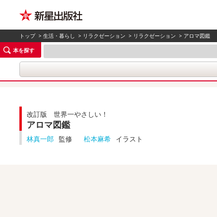
トップ
>
生活・暮らし
>
リラクゼーション
>
リラクゼーション
> アロマ図鑑
本を探す
改訂版 世界一やさしい！
アロマ図鑑
林真一郎
監修
松本麻希
イラスト