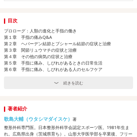
目次
プロローグ：人類の進化と手指の働き
第１章 手指の痛みQ&A
第２章 ヘバーデン結節とブシャール結節の症状と治療
第３章 関節リュウマチの症状と治療
第４章 その他の病気の症状と治療
第５章 手指に痛み、しびれがあるときの日常生活
第６章 手指に痛み、しびれがある人のセルフケア
巻末：先生教えて！患者さんのお悩み相談
続きを読む
著者紹介
歌島大輔（ウタシマダイスケ）
著
整形外科専門医。日本整形外科学会認定スポーツ医。1981年生ま
れ。広島県出身（茨城県育ち）。山形大学医学部を卒業後、フリー