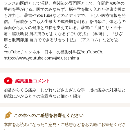
ランスの医師として活動。肩関節の専門医として、年間約400件の
手術を手がける。医学のみならず、脳科学を取り入れた健康支援に
も注力し、著書やYouTubeなどのメディアで、正しい医療情報を発
信。「何歳からでも人生最大の成長期を創る」を信念に、体と心の
両面から人々の健康と成長を支えている。著書に『肩こり・五十
肩・腱板断裂 肩の痛みがよくなるすごい方法』（学研）、『ひざ
痛と股関節痛 自力でできるリセット法』（アスコム）などがあ
る。
YouTubeチャンネル 日本一の整形外科医YouTubeCh.
https://www.youtube.com/@d.utashima
編集担当コメント
加齢からくる痛み・しびれなどさまざまな手・指の痛みの対処法と
病院にかかるときの注意点など細かく紹介！
この本へのご感想をお寄せください
本書をお読みになったご意見・ご感想などをお気軽にお寄せくださ