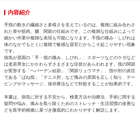
内容紹介
手指の動きの繊細さと多様さを支えているのは、複雑に組み合わさ
れた骨や筋肉、腱、関節の仕組みです。この複雑な仕組みによって
細かい作業や複雑な表現も可能になります。手指の痛み・しびれは
体のなかでもとくに複雑で敏感な器官だからこそ起こりやすい現象
です。
病気が原因の「手・指の痛み、しびれ」、スポーツなどのケガなど
は老若男女にかかわらずさまざまな症状があらわれます。指の関節
が変形する「ヘバーデン結節」「関節リュウマチ」、指や肘の炎症
である「ばね指」「テニス肘」など痛みの原因を正しく知り、テー
ピングやマッサージ、保存療法などで対処することが効果的です。
本書は、病気に対する不安から、検査方法や治療法、手術に関する
疑問や悩み、痛みを取り除くためのストレッチ・生活習慣の改善な
どを医学的根拠に基づき徹底的にわかりやすく解説します。