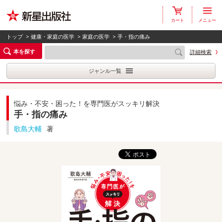
カート
メニュー
トップ
>
健康・家庭の医学
>
家庭の医学
> 手・指の痛み
本を探す
詳細検索
ジャンル一覧
悩み・不安・困った！を専門医がスッキリ解決
手・指の痛み
歌島大輔
著