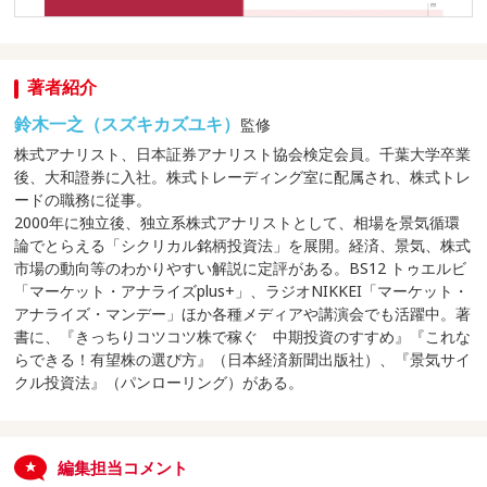
著者紹介
鈴木一之（スズキカズユキ）
監修
株式アナリスト、日本証券アナリスト協会検定会員。千葉大学卒業
後、大和證券に入社。株式トレーディング室に配属され、株式トレ
ードの職務に従事。
2000年に独立後、独立系株式アナリストとして、相場を景気循環
論でとらえる「シクリカル銘柄投資法」を展開。経済、景気、株式
市場の動向等のわかりやすい解説に定評がある。BS12 トゥエルビ
「マーケット・アナライズplus+」、ラジオNIKKEI「マーケット・
アナライズ・マンデー」ほか各種メディアや講演会でも活躍中。著
書に、『きっちりコツコツ株で稼ぐ 中期投資のすすめ』『これな
らできる！有望株の選び方』（日本経済新聞出版社）、『景気サイ
クル投資法』（パンローリング）がある。
編集担当コメント