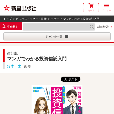
カート
メニュー
トップ
>
ビジネス・マネー・法律
>
マネー
> マンガでわかる投資信託入門
本を探す
詳細検索
ジャンル一覧
改訂版
マンガでわかる投資信託入門
鈴木一之
監修