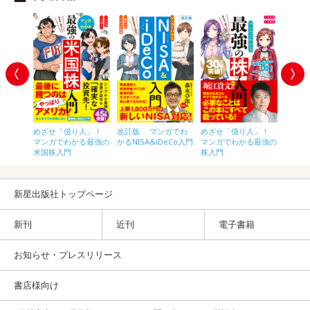
せ「億り
めざせ「億り人」！
改訂版 マンガでわ
めざせ「億り人」！
めざせ
でわか
マンガでわかる最強の
かるNISA&iDeCo入門
マンガでわかる最強の
マンガ
門
米国株入門
株入門
FX入門
新星出版社トップページ
新刊
近刊
電子書籍
お知らせ・プレスリリース
書店様向け