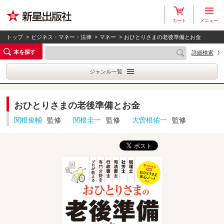
カート
メニュー
トップ
>
ビジネス・マネー・法律
>
マネー
> おひとりさまの老後準備とお金
本を探す
詳細検索
ジャンル一覧
おひとりさまの老後準備とお金
関根俊輔
監修
関根圭一
監修
大曽根佑一
監修