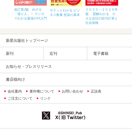
年版 図解わ
改訂第2版 めざせ
２０２５－２０２６年
サクッとわかる ビジ
サクッ
「億り人」！ マンガ
版 図解わかる 小
ネス教養 投資の基本
ネス教
でわかる最強のFX入門
さな会社の給与計算と
社会保険
新星出版社トップページ
新刊
近刊
電子書籍
お知らせ・プレスリリース
書店様向け
会社案内
著作権について
お問い合わせ
正誤表
ご注文について
リンク