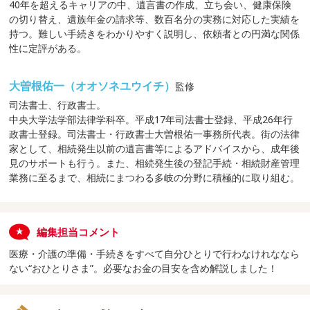
40年を超えるキャリアの中、遺言書の作成、立ち会い、健康保険
の切り替え、遺族年金の請求等、数百名分の実務に対応した実績を
持つ。難しい手続きをわかりやすく説明し、依頼者との円満な関係
性に定評がある。
大曽根佑一（オオソネユウイチ）
監修
司法書士、行政書士。
中央大学法学部法律学科卒。平成17年司法書士登録、平成26年行
政書士登録。司法書士・行政書士大曽根佑一事務所代表。街の法律
家として、相続発生以前の遺言書等によるアドバイスから、成年後
見のサポートも行う。また、相続発生後の登記手続・相続財産管理
業務に至るまで、相続にまつわる多岐の分野に積極的に取り組む。
編集担当コメント
医療・介護の準備・手続きをすべて自分ひとりで行わなけれななら
ない“おひとりさま”。必要なお金の目安を含め解説しました！