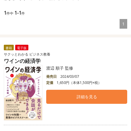
1
1-1
件中
件
1
書籍
電子版
サクッとわかる ビジネス教養
ワインの経済学
渡辺 順子 監修
発売日
2024/03/07
定価
1,650円（本体1,500円+税）
詳細を見る