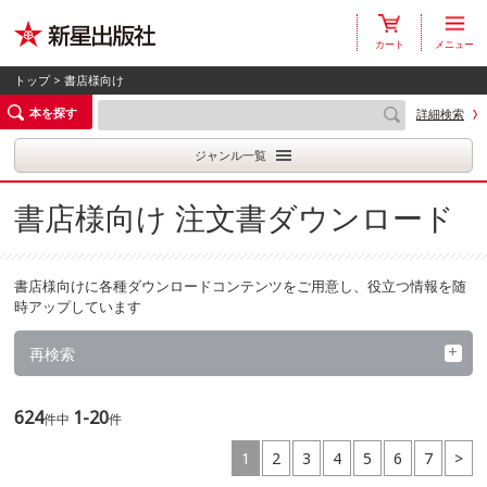
カート
メニュー
トップ
> 書店様向け
本を探す
詳細検索
ジャンル一覧
書店様向け 注文書ダウンロード
書店様向けに各種ダウンロードコンテンツをご用意し、役立つ情報を随
時アップしています
再検索
624
1-20
件中
件
1
2
3
4
5
6
7
>