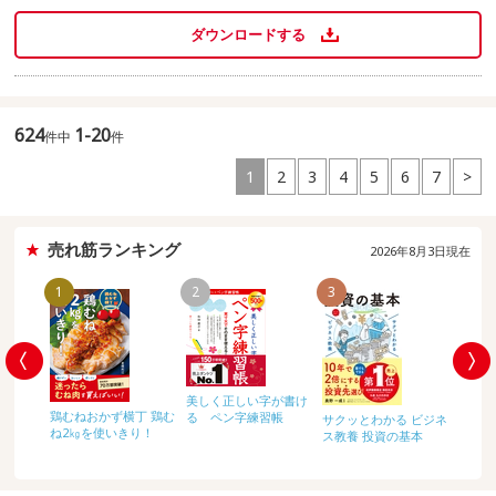
ダウンロードする
624
1-20
件中
件
1
2
3
4
5
6
7
>
売れ筋ランキング
2026年8月3日現在
1
2
3
4
美しく正しい字が書け
しっか
鶏むねおかず横丁 鶏む
る ペン字練習帳
ルデッ
サクッとわかる ビジネ
になる
ね2㎏を使いきり！
ロット
ス教養 投資の基本
りおき
320