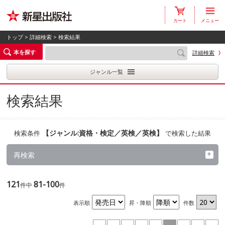
カート
メニュー
トップ
>
詳細検索
> 検索結果
本を探す
詳細検索
ジャンル一覧
検索結果
【
ジャンル:資格・検定／英検／英検
】
検索条件
で検索した結果
再検索
121
81-100
件中
件
表示順
昇・降順
件数