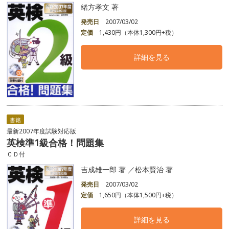
緒方孝文 著
発売日
2007/03/02
定価
1,430円（本体1,300円+税）
詳細を見る
書籍
最新2007年度試験対応版
英検準1級合格！問題集
ＣＤ付
吉成雄一郎 著 ／松本賢治 著
発売日
2007/03/02
定価
1,650円（本体1,500円+税）
詳細を見る