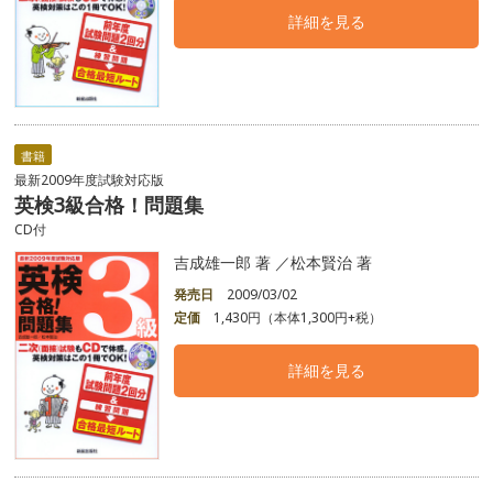
詳細を見る
書籍
最新2009年度試験対応版
英検3級合格！問題集
CD付
吉成雄一郎 著 ／松本賢治 著
発売日
2009/03/02
定価
1,430円（本体1,300円+税）
詳細を見る