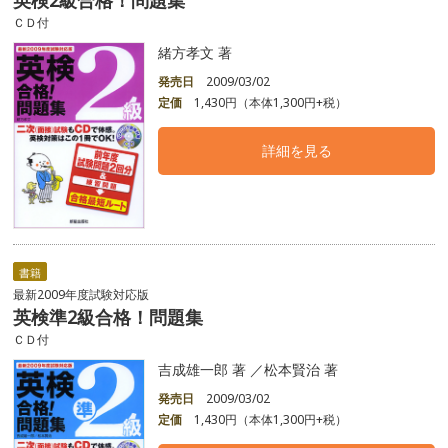
ＣＤ付
緒方孝文 著
発売日
2009/03/02
定価
1,430円（本体1,300円+税）
詳細を見る
書籍
最新2009年度試験対応版
英検準2級合格！問題集
ＣＤ付
吉成雄一郎 著 ／松本賢治 著
発売日
2009/03/02
定価
1,430円（本体1,300円+税）