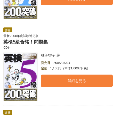
書籍
最新2008年度試験対応版
英検5級合格！問題集
CD付
林美智子 著
発売日
2008/03/03
定価
1,100円（本体1,000円+税）
詳細を見る
書籍