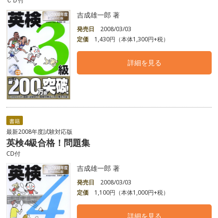
ＣＤ付
吉成雄一郎 著
発売日
2008/03/03
定価
1,430円（本体1,300円+税）
詳細を見る
書籍
最新2008年度試験対応版
英検4級合格！問題集
CD付
吉成雄一郎 著
発売日
2008/03/03
定価
1,100円（本体1,000円+税）
詳細を見る