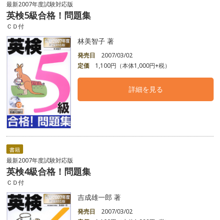
最新2007年度試験対応版
英検5級合格！問題集
ＣＤ付
林美智子 著
発売日
2007/03/02
定価
1,100円（本体1,000円+税）
詳細を見る
書籍
最新2007年度試験対応版
英検4級合格！問題集
ＣＤ付
吉成雄一郎 著
発売日
2007/03/02