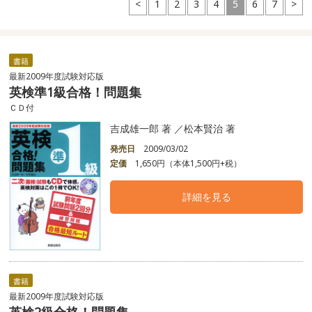
<
1
2
3
4
5
6
7
>
書籍
最新2009年度試験対応版
英検準1級合格！問題集
ＣＤ付
吉成雄一郎 著 ／松本賢治 著
発売日
2009/03/02
定価
1,650円（本体1,500円+税）
詳細を見る
書籍
最新2009年度試験対応版
英検2級合格！問題集