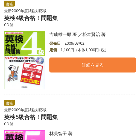
書籍
最新2009年度試験対応版
英検4級合格！問題集
CD付
吉成雄一郎 著 ／松本賢治 著
発売日
2009/03/02
定価
1,100円（本体1,000円+税）
詳細を見る
書籍
最新2009年度試験対応版
英検5級合格！問題集
CD付
林美智子 著