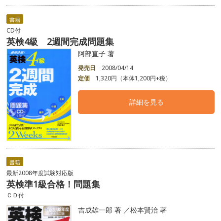
書籍
CD付
英検4級 2週間完成問題集
阿部直子 著
発売日
2008/04/14
定価
1,320円（本体1,200円+税）
詳細を見る
書籍
最新2008年度試験対応版
英検準1級合格！問題集
ＣＤ付
吉成雄一郎 著 ／松本賢治 著