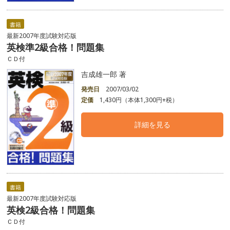
書籍
最新2007年度試験対応版
英検準2級合格！問題集
ＣＤ付
吉成雄一郎 著
発売日
2007/03/02
定価
1,430円（本体1,300円+税）
詳細を見る
書籍
最新2007年度試験対応版
英検2級合格！問題集
ＣＤ付