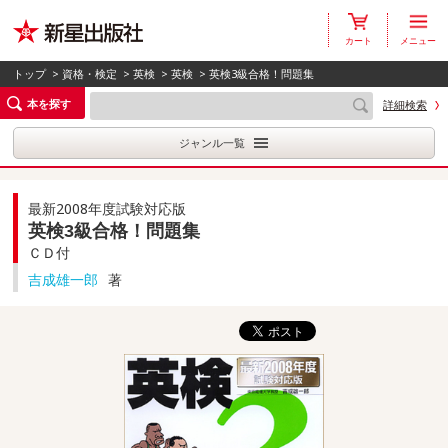
カート
メニュー
トップ
>
資格・検定
>
英検
>
英検
> 英検3級合格！問題集
本を探す
詳細検索
ジャンル一覧
最新2008年度試験対応版
英検3級合格！問題集
ＣＤ付
吉成雄一郎
著