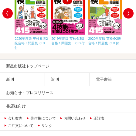
英検®3級
2020年度版 英検®準2
2019年度版 英検®3級
2020年度版 英検®2級
2020
ＣＤ付
級合格！問題集 ＣＤ
合格！問題集 ＣＤ付
合格！問題集 ＣＤ付
級合格
付
付
新星出版社トップページ
新刊
近刊
電子書籍
お知らせ・プレスリリース
書店様向け
会社案内
著作権について
お問い合わせ
正誤表
ご注文について
リンク