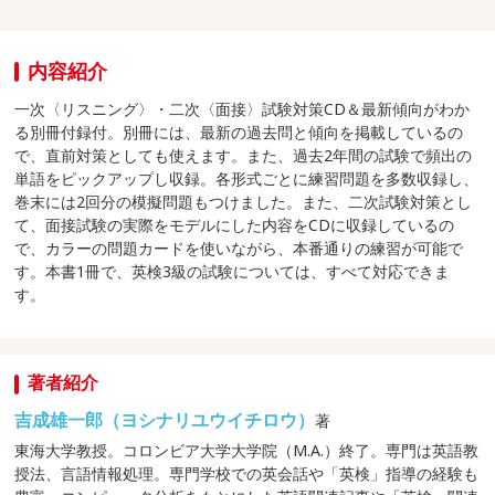
内容紹介
一次〈リスニング〉・二次〈面接〉試験対策CD＆最新傾向がわか
る別冊付録付。別冊には、最新の過去問と傾向を掲載しているの
で、直前対策としても使えます。また、過去2年間の試験で頻出の
単語をピックアップし収録。各形式ごとに練習問題を多数収録し、
巻末には2回分の模擬問題もつけました。また、二次試験対策とし
て、面接試験の実際をモデルにした内容をCDに収録しているの
で、カラーの問題カードを使いながら、本番通りの練習が可能で
す。本書1冊で、英検3級の試験については、すべて対応できま
す。
著者紹介
吉成雄一郎（ヨシナリユウイチロウ）
著
東海大学教授。コロンビア大学大学院（M.A.）終了。専門は英語教
授法、言語情報処理。専門学校での英会話や「英検」指導の経験も