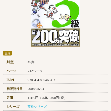
書籍
判 型
A5判
ページ
232ページ
ISBN
978-4-405-04604-7
初版発行日
2008/03/03
定価
1,430円（本体1,300円+税）
シリーズ
英検シリーズ