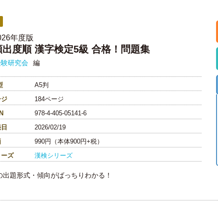
026年度版
頻出度順 漢字検定5級 合格！問題集
受験研究会
編
型
A5判
ージ
184ページ
N
978-4-405-05141-6
売日
2026/02/19
価
990円（本体900円+税）
リーズ
漢検シリーズ
の出題形式・傾向がばっちりわかる！