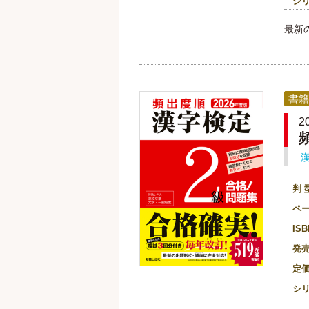
シ
最新
書籍
2
判 
ペ
ISB
発
定
シ