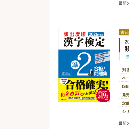
最新
書籍
2
判 
ペ
ISB
発
定
シ
最新