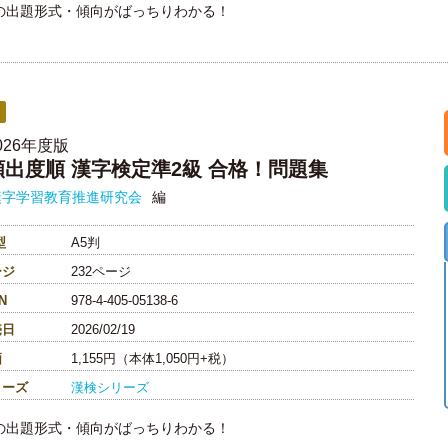
の出題形式・傾向がばっちりわかる！
026年度版
頻出度順 漢字検定準2級 合格！問題集
漢字学習教育推進研究会
編
型
A5判
ージ
232ページ
N
978-4-405-05138-6
売日
2026/02/19
価
1,155円（本体1,050円+税）
リーズ
漢検シリーズ
の出題形式・傾向がばっちりわかる！