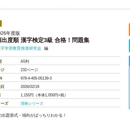
026年度版
頻出度順 漢字検定3級 合格！問題集
漢字学習教育推進研究会
編
型
A5判
ージ
232ページ
N
978-4-405-05139-3
売日
2026/02/19
価
1,155円（本体1,050円+税）
リーズ
漢検シリーズ
の出題形式・傾向がばっちりわかる！