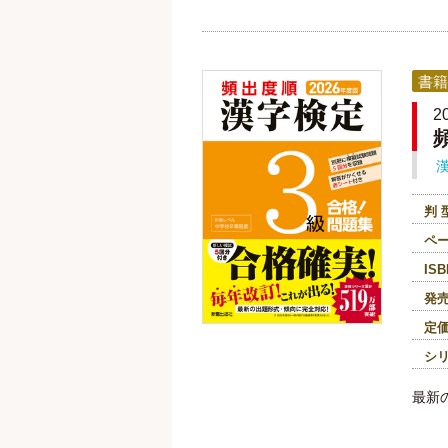
書籍
2
判 
ペ
ISB
発
定
シ
最新