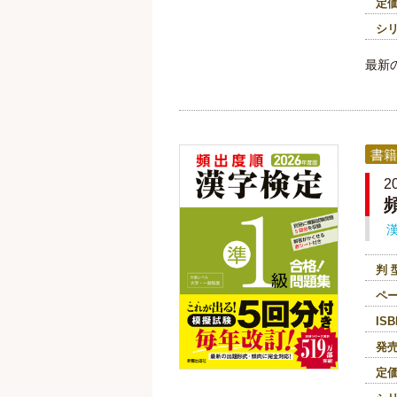
定
シ
最新
書籍
2
判 
ペ
ISB
発
定