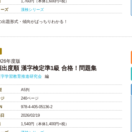
価
1,760円（本体1,600円+税）
リーズ
漢検シリーズ
の出題形式・傾向がばっちりわかる！
026年度版
頻出度順 漢字検定準1級 合格！問題集
漢字学習教育推進研究会
編
型
A5判
ージ
240ページ
N
978-4-405-05136-2
売日
2026/02/19
価
1,540円（本体1,400円+税）