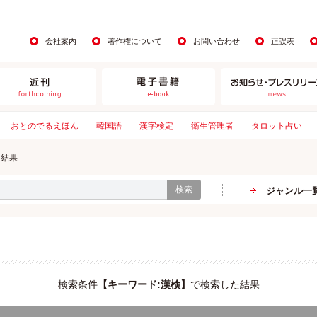
会社案内
著作権について
お問い合わせ
正誤表
おとのでるえほん
韓国語
漢字検定
衛生管理者
タロット占い
た結果
検索
ジャンル一
検索条件
【
キーワード:漢検
】
で検索した結果