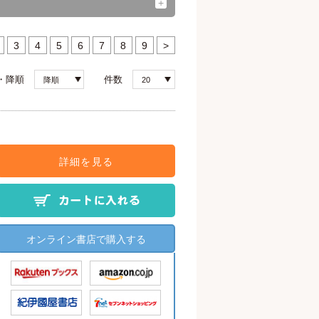
3
4
5
6
7
8
9
>
・降順
件数
降順
20
詳細を見る
オンライン書店で購入する