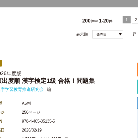
1
2
200
1-20
件中
件
表示順
昇
発売日
026年度版
頻出度順 漢字検定1級 合格！問題集
漢字学習教育推進研究会
編
型
A5判
ージ
256ページ
N
978-4-405-05135-5
売日
2026/02/19