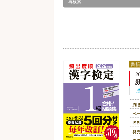
再検索
書籍
2
判 
ペ
ISB
発