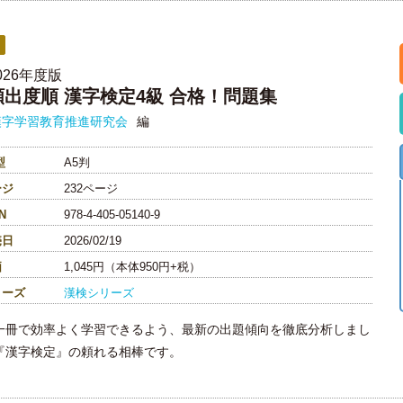
026年度版
頻出度順 漢字検定4級 合格！問題集
漢字学習教育推進研究会
編
型
A5判
ージ
232ページ
N
978-4-405-05140-9
売日
2026/02/19
価
1,045円（本体950円+税）
リーズ
漢検シリーズ
一冊で効率よく学習できるよう、最新の出題傾向を徹底分析しまし
『漢字検定』の頼れる相棒です。