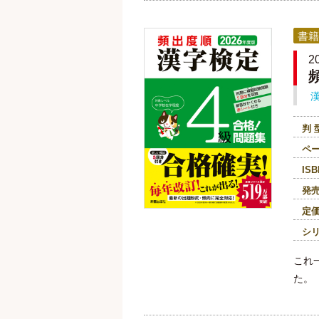
書籍
2
判 
ペ
ISB
発
定
シ
これ
た。