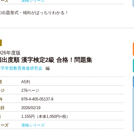
リーズ
漢検シリーズ
の出題形式・傾向がばっちりわかる！
026年度版
頻出度順 漢字検定2級 合格！問題集
漢字学習教育推進研究会
編
型
A5判
ージ
276ページ
N
978-4-405-05137-9
売日
2026/02/19
価
1,155円（本体1,050円+税）
リーズ
漢検シリーズ