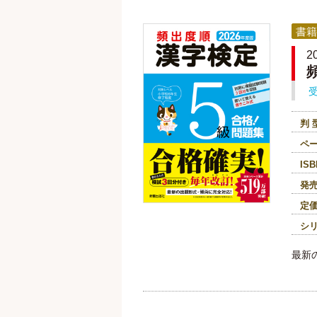
書籍
2
判 
ペ
ISB
発
定
シ
最新