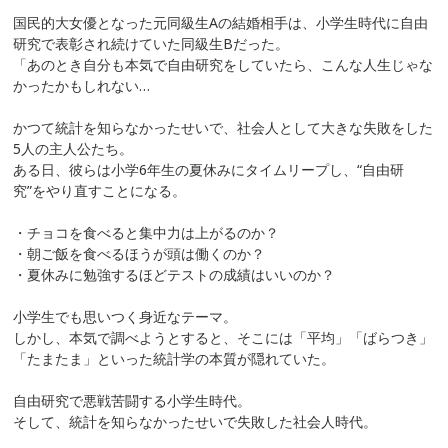
国民的大女優となった元同級生Aの結婚相手は、小学生時代に自由
研究で表彰され続けていた同級生Bだった。
「あのとき自分も本気で自由研究をしていたら、こんな人生じゃな
かったかもしれない…
かつて統計を知らなかったせいで、社会人として大きな失敗をした
5人の主人公たち。
ある日、彼らは小学6年生の夏休みにタイムリープし、“自由研
究”をやり直すことになる。
・チョコを食べると集中力は上がるのか？
・朝ご飯を食べるほうが頭は働くのか？
・夏休みに勉強するほどテストの成績はいいのか？
小学生でも思いつく身近なテーマ。
しかし、本気で調べようとすると、そこには「平均」「ばらつき」
「たまたま」といった統計学の本質が隠れていた。
自由研究で悪戦苦闘する小学生時代。
そして、統計を知らなかったせいで失敗した社会人時代。