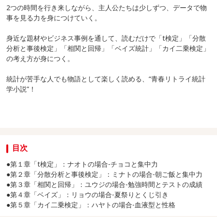
2つの時間を行き来しながら、主人公たちは少しずつ、データで物
事を見る力を身につけていく。
身近な題材やビジネス事例を通して、読むだけで「t検定」「分散
分析と事後検定」「相関と回帰」「ベイズ統計」「カイ二乗検定」
の考え方が身につく。
統計が苦手な人でも物語として楽しく読める、“青春リトライ統計
学小説”！
目次
●第１章「t検定」：ナオトの場合-チョコと集中力
●第２章「分散分析と事後検定」：ミナトの場合-朝ご飯と集中力
●第３章「相関と回帰」：ユウジの場合-勉強時間とテストの成績
●第４章「ベイズ」：リョウの場合-夏祭りとくじ引き
●第５章「カイ二乗検定」：ハヤトの場合-血液型と性格