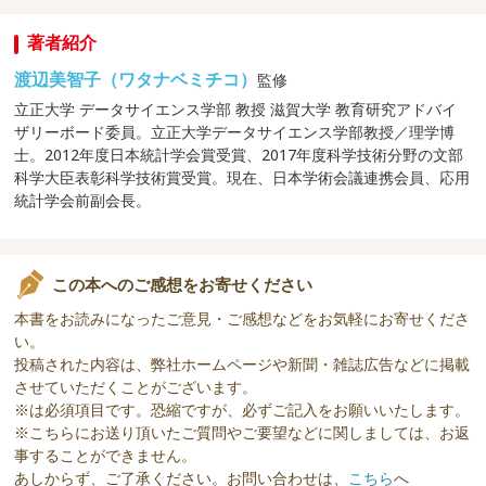
著者紹介
渡辺美智子（ワタナベミチコ）
監修
立正大学 データサイエンス学部 教授 滋賀大学 教育研究アドバイ
ザリーボード委員。立正大学データサイエンス学部教授／理学博
士。2012年度日本統計学会賞受賞、2017年度科学技術分野の文部
科学大臣表彰科学技術賞受賞。現在、日本学術会議連携会員、応用
統計学会前副会長。
この本へのご感想をお寄せください
本書をお読みになったご意見・ご感想などをお気軽にお寄せくださ
い。
投稿された内容は、弊社ホームページや新聞・雑誌広告などに掲載
させていただくことがございます。
※は必須項目です。恐縮ですが、必ずご記入をお願いいたします。
※こちらにお送り頂いたご質問やご要望などに関しましては、お返
事することができません。
あしからず、ご了承ください。お問い合わせは、
こちら
へ