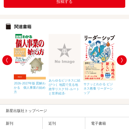
投稿する
関連書籍
わかる
あらゆるビジネスに結
サクッ
2026-2027年版 図解わ
サクッとわかる ビジ
びつく 地図で見る地
ネス教
かる 個人事業の始め
ネス教養 リーダーシ
政学リスク10 -ルート
ルギー
方
ップ
と世界経済-
新星出版社トップページ
新刊
近刊
電子書籍