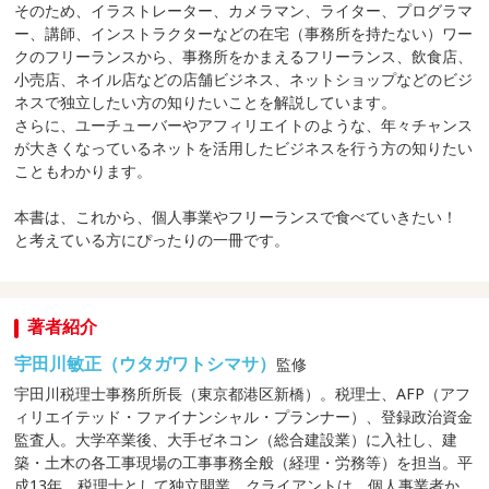
そのため、イラストレーター、カメラマン、ライター、プログラマ
ー、講師、インストラクターなどの在宅（事務所を持たない）ワー
クのフリーランスから、事務所をかまえるフリーランス、飲食店、
小売店、ネイル店などの店舗ビジネス、ネットショップなどのビジ
ネスで独立したい方の知りたいことを解説しています。
さらに、ユーチューバーやアフィリエイトのような、年々チャンス
が大きくなっているネットを活用したビジネスを行う方の知りたい
こともわかります。
本書は、これから、個人事業やフリーランスで食べていきたい！
と考えている方にぴったりの一冊です。
著者紹介
宇田川敏正（ウタガワトシマサ）
監修
宇田川税理士事務所所長（東京都港区新橋）。税理士、AFP（アフ
ィリエイテッド・ファイナンシャル・プランナー）、登録政治資金
監査人。大学卒業後、大手ゼネコン（総合建設業）に入社し、建
築・土木の各工事現場の工事事務全般（経理・労務等）を担当。平
成13年、税理士として独立開業。クライアントは、個人事業者か