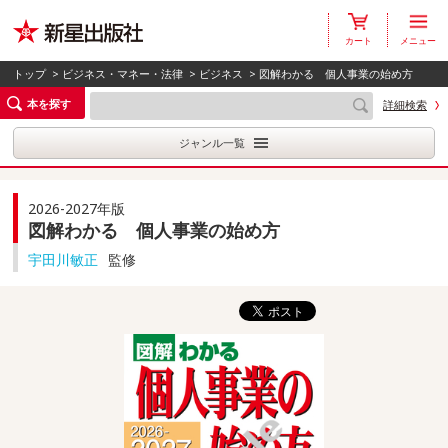
カート
メニュー
トップ
>
ビジネス・マネー・法律
>
ビジネス
> 図解わかる 個人事業の始め方
本を探す
詳細検索
ジャンル一覧
2026-2027年版
図解わかる 個人事業の始め方
宇田川敏正
監修