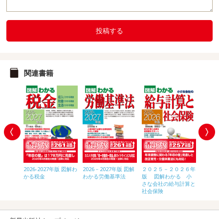
投稿する
関連書籍
年版 図解
2026-2027年版 図解わ
2026－2027年版 図解
２０２５－２０２６年
2026-
をやめる
かる税金
わかる労働基準法
版 図解わかる 小
かる年
のすべて
さな会社の給与計算と
社会保険