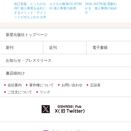
ネスに結
サクッ
改訂新版 どっちがお
エクセル帳簿CD-ROM
2026-2027年版 図解わ
見る地
ネス教
得!? 個人事業を会社に
付 個人事業の経理
かる 個人事業の始め
-ルート
ルギー
するメリット・デメリ
方
ットがぜんぶわかる本
新星出版社トップページ
新刊
近刊
電子書籍
お知らせ・プレスリリース
書店様向け
会社案内
著作権について
お問い合わせ
正誤表
ご注文について
リンク