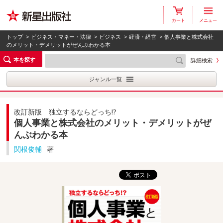
カート
メニュー
トップ
>
ビジネス・マネー・法律
>
ビジネス
>
経済・経営
> 個人事業と株式会社
のメリット・デメリットがぜんぶわかる本
本を探す
詳細検索
ジャンル一覧
改訂新版 独立するならどっち!?
個人事業と株式会社のメリット・デメリットがぜ
んぶわかる本
関根俊輔
著