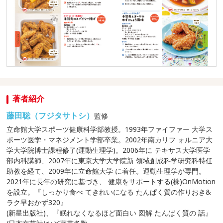
著者紹介
藤田聡（フジタサトシ）
監修
立命館大学スポーツ健康科学部教授。1993年ファイファー 大学ス
ポーツ医学・マネジメント学部卒業。2002年南カリフ ォルニア大
学大学院博士課程修了(運動生理学)。2006年に テキサス大学医学
部内科講師、2007年に東京大学大学院新 領域創成科学研究科特任
助教を経て、2009年に立命館大学 に着任。運動生理学が専門。
2021年に長年の研究に基づき、 健康をサポートする(株)OnMotion
を設立。『しっかり食べ てきれいになる たんぱく質の作りおき&
ラク早おかず320』
(新星出版社)、『眠れなくなるほど面白い 図解 たんぱく質の 話』