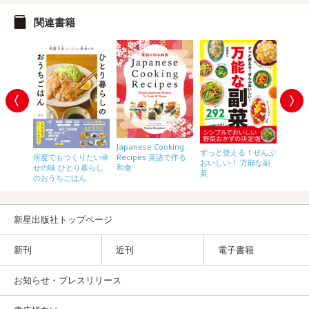
関連書籍
単レン
Japanese Cooking
ずっと使える！ぜんぶ
0
Recipes 英語で作る
何度でもつくりたい幸
極狭キ
おいしい！ 万能な副
和食
せの味 ひとり暮らし
自炊ご
菜
のおうちごはん
新星出版社トップページ
新刊
近刊
電子書籍
お知らせ・プレスリリース