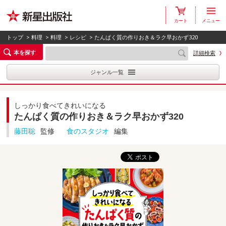
カート
メニュー
トップ
>
料理
>
料理
>
レシピ
> たんぱく質の作りおき＆ラク早おかず320
本を探す
詳細検索
ジャンル一覧
しっかり食べてきれいになる
たんぱく質の作りおき＆ラク早おかず320
藤田聡
監修
食のスタジオ
編集