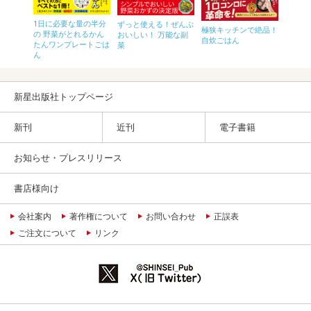
単レン
Japane
1日に必要な量の半分
ずっと使える！ぜんぶ
0
Reci
極狭キッチンで絶品！
の 野菜がとれるかん
おいしい！ 万能な副
和食
自炊ごはん
たんワンプレートごは
菜
ん
新星出版社トップページ
新刊
近刊
電子書籍
お知らせ・プレスリリース
書店様向け
会社案内
著作権について
お問い合わせ
正誤表
ご注文について
リンク