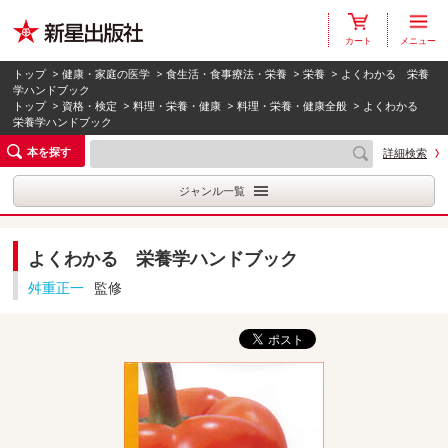
カート
メニュー
トップ
>
健康・家庭の医学
>
食生活・食事療法・栄養
>
栄養
> よくわかる 栄養
学ハンドブック
トップ
>
資格・検定
>
料理・栄養・健康
>
料理・栄養・健康全般
> よくわかる
栄養学ハンドブック
本を探す
詳細検索
ジャンル一覧
よくわかる 栄養学ハンドブック
舛重正一
監修