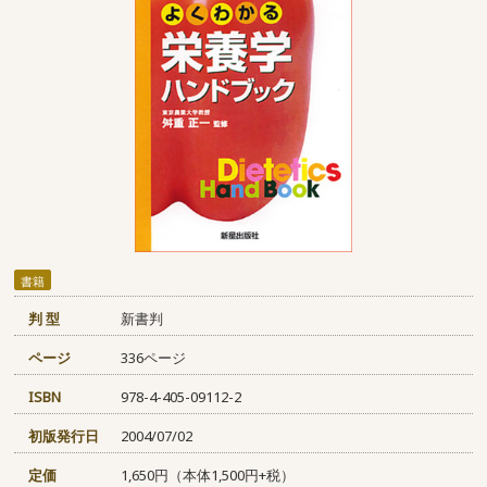
書籍
判 型
新書判
ページ
336ページ
ISBN
978-4-405-09112-2
初版発行日
2004/07/02
定価
1,650円（本体1,500円+税）