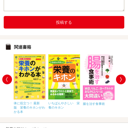
投稿する
関連書籍
善玉菌
体に役立つ！ 最新
いちばんやさしい 栄
腸を治す食事術
食事を
スープ
版 栄養のキホンがわ
養のキホン
症は必
かる本