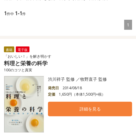
1
1-1
件中
件
1
書籍
電子版
「おいしい！」を解き明かす
料理と栄養の科学
100のコツと真実
渋川祥子 監修 ／牧野直子 監修
発売日
2014/08/18
定価
1,650円（本体1,500円+税）
詳細を見る