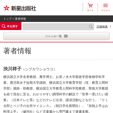
カート
メニュー
トップ
> 著者情報
本を探す
詳細検索
ジャンル一覧
著者情報
渋川祥子
（シブカワショウコ）
横浜国立大学名誉教授。農学博士。お茶ノ水大学家政学部食物学科卒
業。鹿児島女子短期大学講師、横浜国立大学教育学部（現・教育人間科
学部）講師・助教授、横浜国立大学教育人間科学部教授、聖徳大学教授
を経て現在に至る。わかりやすい調理科学の解説で『世界一受けたい授
業』（日本テレビ系）などのテレビ出演、講演活動などを行う。『ケミ
太郎とベジ子の台所サイエンス』（朝日学生新聞社）、『加熱上手はお
料理上手』（健帠社）など児童書から専門書まで著書多数。