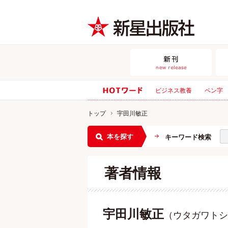
ビジネス教養
ペン字
トップ
宇田川敏正
本を探す
キーワード検索
著者情報
宇田川敏正
（ウタガワトシ