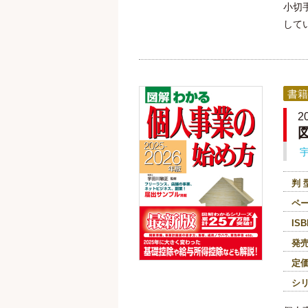
小切
して
書籍
2
判 
ペ
ISB
発
定
シ