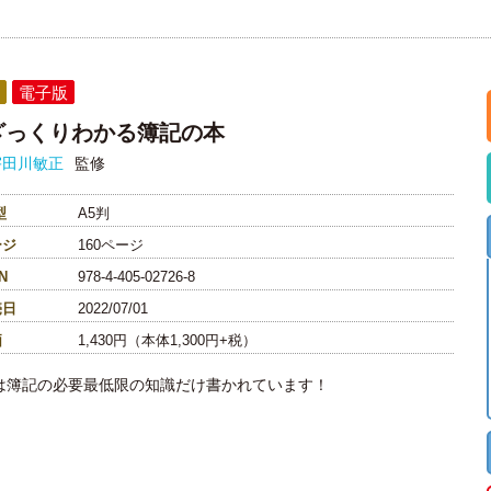
電子版
ざっくりわかる簿記の本
宇田川敏正
監修
型
A5判
ージ
160ページ
N
978-4-405-02726-8
売日
2022/07/01
価
1,430円（本体1,300円+税）
は簿記の必要最低限の知識だけ書かれています！