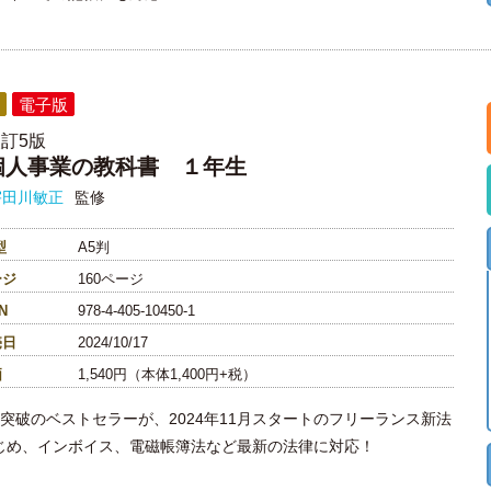
電子版
訂5版
個人事業の教科書 １年生
宇田川敏正
監修
型
A5判
ージ
160ページ
N
978-4-405-10450-1
売日
2024/10/17
価
1,540円（本体1,400円+税）
部突破のベストセラーが、2024年11月スタートのフリーランス新法
じめ、インボイス、電磁帳簿法など最新の法律に対応！