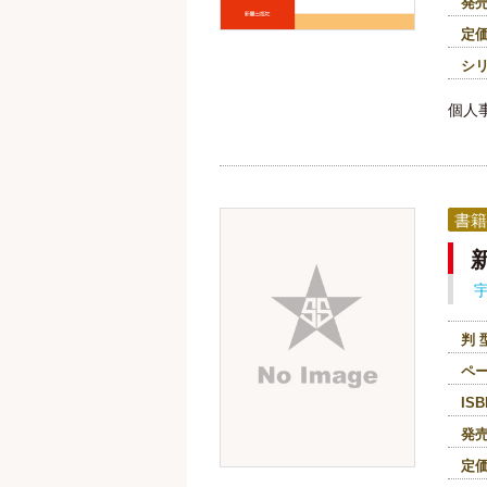
発
定
シ
個人
書籍
判 
ペ
ISB
発
定