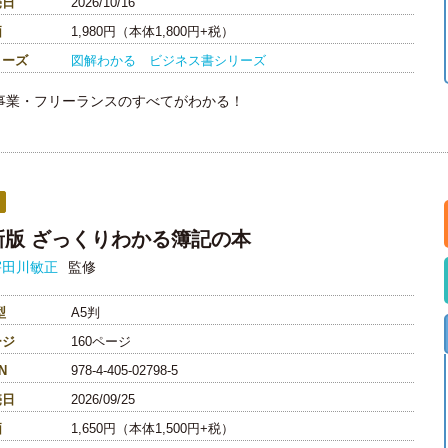
売日
2026/10/16
価
1,980円（本体1,800円+税）
リーズ
図解わかる ビジネス書シリーズ
事業・フリーランスのすべてがわかる！
新版 ざっくりわかる簿記の本
宇田川敏正
監修
型
A5判
ージ
160ページ
N
978-4-405-02798-5
売日
2026/09/25
価
1,650円（本体1,500円+税）