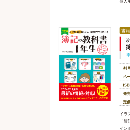
個人
書籍
改
判 
ペ
ISB
発
定
イラ
「簿
イン