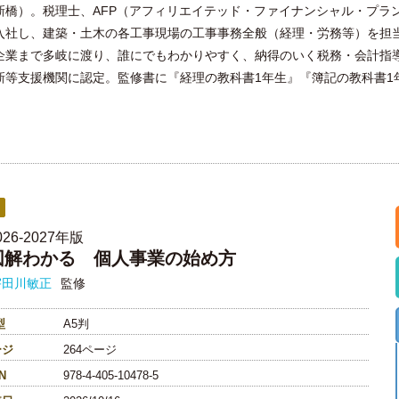
新橋）。税理士、AFP（アフィリエイテッド・ファイナンシャル・プラ
入社し、建築・土木の各工事現場の工事事務全般（経理・労務等）を担当
業まで多岐に渡り、誰にでもわかりやすく、納得のいく税務・会計指導
新等支援機関に認定。監修書に『経理の教科書1年生』『簿記の教科書1
026-2027年版
図解わかる 個人事業の始め方
宇田川敏正
監修
型
A5判
ージ
264ページ
N
978-4-405-10478-5