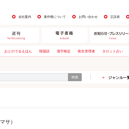
会社案内
著作権について
お問い合わせ
正誤表
おとのでるえほん
韓国語
漢字検定
衛生管理者
タロット占い
検索
ジャンル一
マサ）