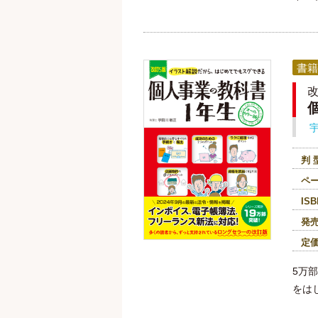
書籍
改
判 
ペ
ISB
発
定
5万
をは