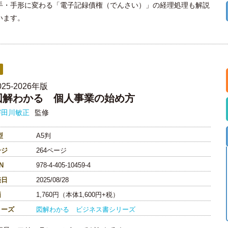
手・手形に変わる「電子記録債権（でんさい）」の経理処理も解説
います。
025-2026年版
図解わかる 個人事業の始め方
宇田川敏正
監修
型
A5判
ージ
264ページ
N
978-4-405-10459-4
売日
2025/08/28
価
1,760円（本体1,600円+税）
リーズ
図解わかる ビジネス書シリーズ