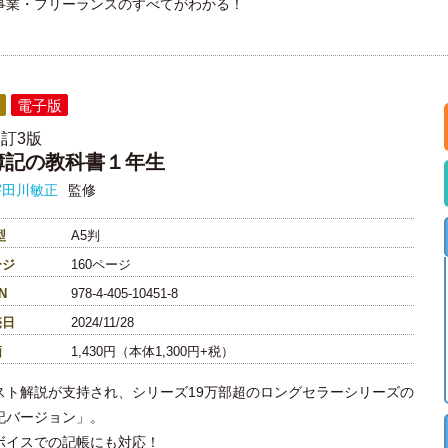
事業・フリーランスのすべてがわかる！
電子版
訂3版
簿記の教科書１年生
宇田川敏正
監修
型
A5判
ージ
160ページ
N
978-4-405-10451-8
売日
2024/11/28
価
1,430円（本体1,300円+税）
スト解説が支持され、シリーズ19万部超のロングセラーシリーズの
記バージョン」。
ボイスでの記帳にも対応！