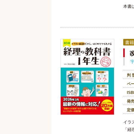
本書
書籍
判 
ペ
ISB
発
定
イラ
「経