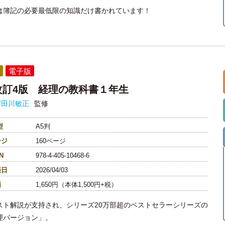
は簿記の必要最低限の知識だけ書かれています！
電子版
改訂4版 経理の教科書１年生
宇田川敏正
監修
型
A5判
ージ
160ページ
N
978-4-405-10468-6
売日
2026/04/03
価
1,650円（本体1,500円+税）
スト解説が支持され、シリーズ20万部超のベストセラーシリーズの
理バージョン」。