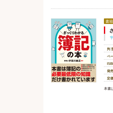
書籍
判 
ペ
ISB
発
定
本書