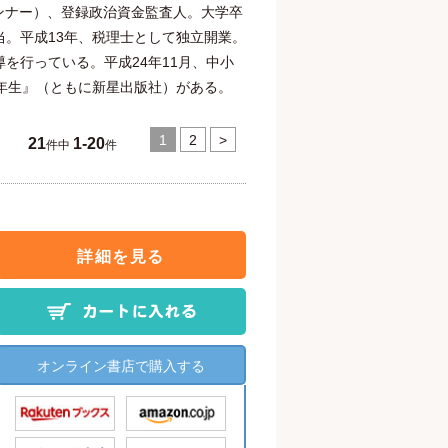
ンナー）、登録政治資金監査人。大学卒
。平成13年、税理士として独立開業。
を行っている。平成24年11月、中小
年生』（ともに新星出版社）がある。
1
2
>
21
1-20
件中
件
詳細を見る
オンライン書店で購入する