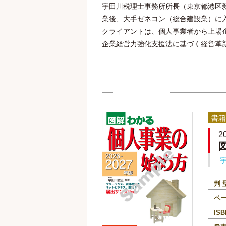
宇田川税理士事務所所長（東京都港区
業後、大手ゼネコン（総合建設業）に
クライアントは、個人事業者から上場企
企業経営力強化支援法に基づく経営革
書籍
2
判 
ペ
ISB