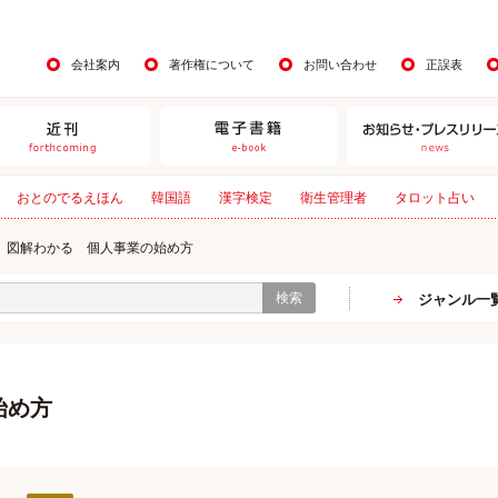
会社案内
著作権について
お問い合わせ
正誤表
おとのでるえほん
韓国語
漢字検定
衛生管理者
タロット占い
図解わかる 個人事業の始め方
検索
ジャンル一
始め方