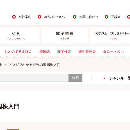
会社案内
著作権について
お問い合わせ
正誤表
おとのでるえほん
韓国語
漢字検定
衛生管理者
タロット占い
株
マンガでわかる最強の米国株入門
検索
ジャンル一
国株入門