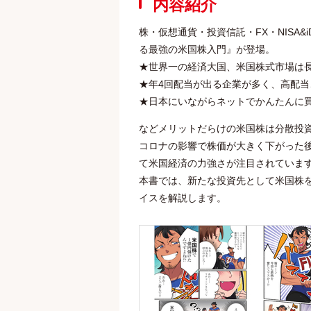
内容紹介
株・仮想通貨・投資信託・FX・NISA
る最強の米国株入門』が登場。
★世界一の経済大国、米国株式市場は
★年4回配当が出る企業が多く、高配
★日本にいながらネットでかんたんに買
などメリットだらけの米国株は分散投
コロナの影響で株価が大きく下がった
て米国経済の力強さが注目されていま
本書では、新たな投資先として米国株
イスを解説します。