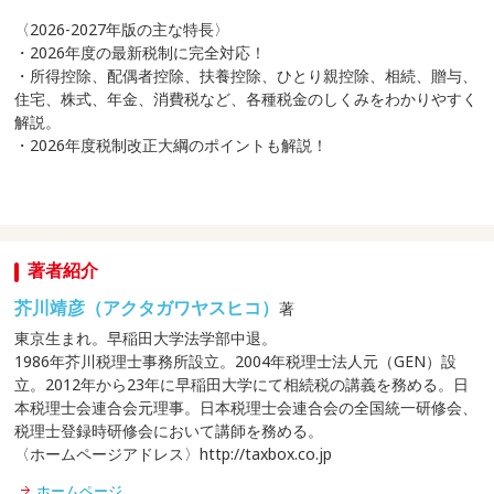
〈2026-2027年版の主な特長〉
・2026年度の最新税制に完全対応！
・所得控除、配偶者控除、扶養控除、ひとり親控除、相続、贈与、
住宅、株式、年金、消費税など、各種税金のしくみをわかりやすく
解説。
・2026年度税制改正大綱のポイントも解説！
著者紹介
芥川靖彦（アクタガワヤスヒコ）
著
東京生まれ。早稲田大学法学部中退。
1986年芥川税理士事務所設立。2004年税理士法人元（GEN）設
立。2012年から23年に早稲田大学にて相続税の講義を務める。日
本税理士会連合会元理事。日本税理士会連合会の全国統一研修会、
税理士登録時研修会において講師を務める。
〈ホームページアドレス〉http://taxbox.co.jp
ホームページ