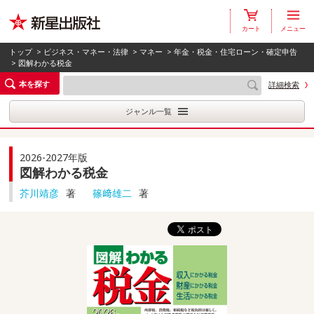
カート
メニュー
トップ
>
ビジネス・マネー・法律
>
マネー
>
年金・税金・住宅ローン・確定申告
> 図解わかる税金
本を探す
詳細検索
ジャンル一覧
2026-2027年版
図解わかる税金
芥川靖彦
著
篠﨑雄二
著