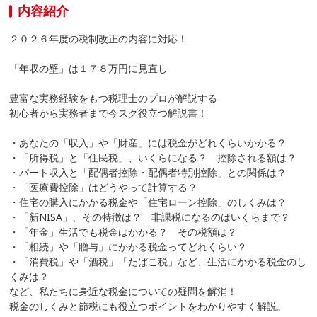
内容紹介
２０２６年度の税制改正の内容に対応！
「年収の壁」は１７８万円に見直し
豊富な実務経験をもつ税理士のプロが解説する
初心者から実務者まで今スグ役立つ解説書！
・あなたの「収入」や「財産」には税金がどれくらいかかる？
・「所得税」と「住民税」、いくらになる？ 控除される額は？
・パート収入と「配偶者控除・配偶者特別控除」との関係は？
・「医療費控除」はどうやって計算する？
・住宅の購入にかかる税金や「住宅ローン控除」のしくみは？
・「新NISA」、その特徴は？ 非課税になるのはいくらまで？
・「年金」生活でも税金はかかる？ その税額は？
・「相続」や「贈与」にかかる税金ってどれくらい？
・「消費税」や「酒税」「たばこ税」など、生活にかかる税金のし
くみは？
など、私たちに身近な税金についての疑問を解消！
税金のしくみと節税にも役立つポイントをわかりやすく解説。