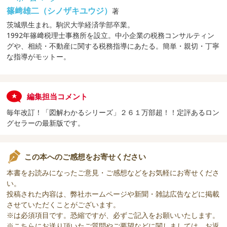
篠﨑雄二（シノザキユウジ）
著
茨城県生まれ。駒沢大学経済学部卒業。
1992年篠﨑税理士事務所を設立。中小企業の税務コンサルティン
グや、相続・不動産に関する税務指導にあたる。簡単・親切・丁寧
な指導がモットー。
編集担当コメント
毎年改訂！「図解わかるシリーズ」２６１万部超！！定評あるロン
グセラーの最新版です。
この本へのご感想をお寄せください
本書をお読みになったご意見・ご感想などをお気軽にお寄せくださ
い。
投稿された内容は、弊社ホームページや新聞・雑誌広告などに掲載
させていただくことがございます。
※は必須項目です。恐縮ですが、必ずご記入をお願いいたします。
※こちらにお送り頂いたご質問やご要望などに関しましては、お返