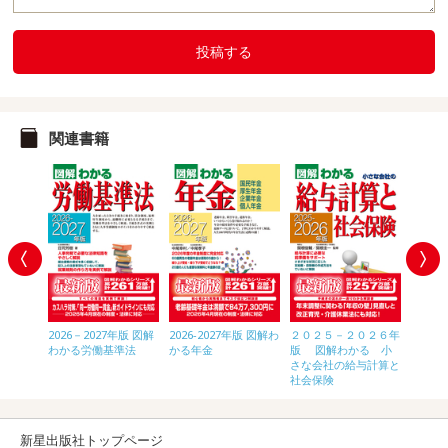
投稿する
関連書籍
年版 図解
2026－2027年版 図解
2026-2027年版 図解わ
２０２５－２０２６年
2026
をやめる
わかる労働基準法
かる年金
版 図解わかる 小
わかる
のすべて
さな会社の給与計算と
きのす
社会保険
新星出版社トップページ