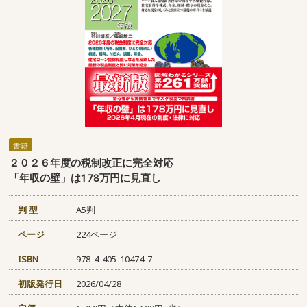
書籍
２０２６年度の税制改正に完全対応
「年収の壁」は178万円に見直し
判 型
A5判
ページ
224ページ
ISBN
978-4-405-10474-7
初版発行日
2026/04/28