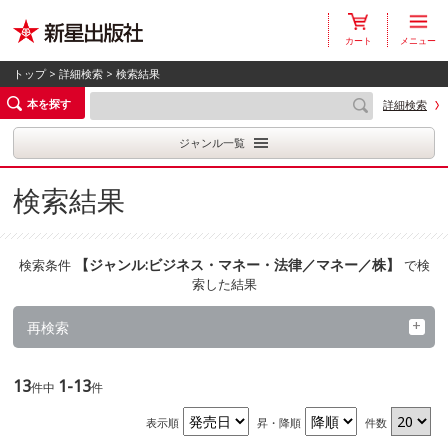
カート
メニュー
トップ
>
詳細検索
> 検索結果
本を探す
詳細検索
ジャンル一覧
検索結果
【
ジャンル:ビジネス・マネー・法律／マネー／株
】
検索条件
で検
索した結果
再検索
13
1-13
件中
件
表示順
昇・降順
件数