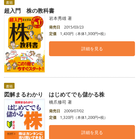
書籍
超入門 株の教科書
岩本秀雄 著
発売日
2015/03/23
定価
1,430円（本体1,300円+税）
詳細を見る
書籍
図解まるわかり はじめてでも儲かる株
橋爪修司 著
発売日
2009/07/02
定価
1,320円（本体1,200円+税）
詳細を見る