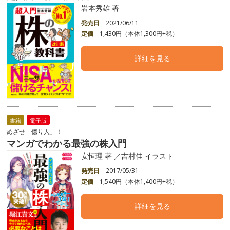
岩本秀雄 著
発売日
2021/06/11
定価
1,430円（本体1,300円+税）
詳細を見る
書籍
電子版
めざせ「億り人」！
マンガでわかる最強の株入門
安恒理 著 ／吉村佳 イラスト
発売日
2017/05/31
定価
1,540円（本体1,400円+税）
詳細を見る