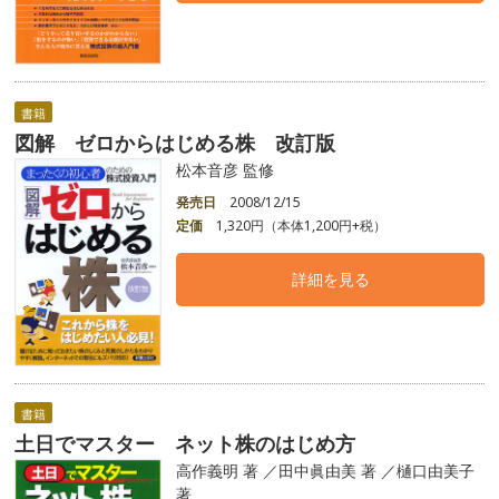
書籍
図解 ゼロからはじめる株 改訂版
松本音彦 監修
発売日
2008/12/15
定価
1,320円（本体1,200円+税）
詳細を見る
書籍
土日でマスター ネット株のはじめ方
高作義明 著 ／田中眞由美 著 ／樋口由美子
著