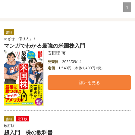
1
書籍
めざせ「億り人」！
マンガでわかる最強の米国株入門
安恒理 著
発売日
2022/09/14
定価
1,540円（本体1,400円+税）
詳細を見る
書籍
電子版
改訂版
超入門 株の教科書